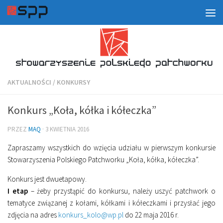
AKTUALNOŚCI
/
KONKURSY
Konkurs „Koła, kółka i kółeczka”
PRZEZ
MAQ
·
3 KWIETNIA 2016
Zapraszamy wszystkich do wzięcia udziału w pierwszym konkursie
Stowarzyszenia Polskiego Patchworku „Koła, kółka, kółeczka”.
Konkurs jest dwuetapowy.
I etap
– żeby przystąpić do konkursu, należy uszyć patchwork o
tematyce związanej z kołami, kółkami i kółeczkami i przysłać jego
zdjęcia na adres
konkurs_kolo@wp.pl
do 22 maja 2016 r.