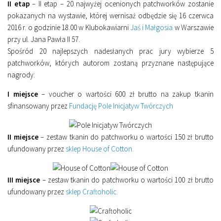
II etap
– II etap – 20 najwyżej ocenionych patchworków zostanie
pokazanych na wystawie, której wernisaż odbędzie się 16 czerwca
2016 r. o godzinie 18.00 w Klubokawiarni
Jaś i Małgosia
w Warszawie
przy ul. Jana Pawła II 57.
Spośród 20 najlepszych nadesłanych prac jury wybierze 5
patchworków, których autorom zostaną przyznane następujące
nagrody:
I miejsce
– voucher o wartości 600 zł brutto na zakup tkanin
sfinansowany przez
Fundację Pole Inicjatyw Twórczych
II miejsce
– zestaw tkanin do patchworku o wartości 150 zł brutto
ufundowany przez
sklep House of Cotton.
III miejsce
– zestaw tkanin do patchworku o wartości 100 zł brutto
ufundowany przez
sklep Craftoholic.