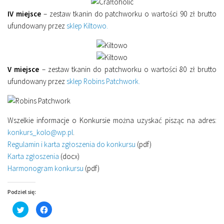
IV miejsce
– zestaw tkanin do patchworku o wartości 90 zł brutto
ufundowany przez
sklep Kiltowo.
V miejsce
– zestaw tkanin do patchworku o wartości 80 zł brutto
ufundowany przez
sklep Robins Patchwork.
Wszelkie informacje o Konkursie można uzyskać pisząc na adres:
konkurs_kolo@wp.pl
.
Regulamin i karta zgłoszenia do konkursu
(pdf)
Karta zgłoszenia
(docx)
Harmonogram konkursu
(pdf)
Podziel się:
Click
Click
to
to
share
share