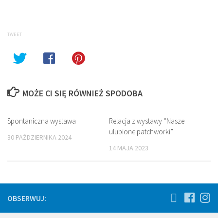
on
on
Twitter
Facebook
(Opens
(Opens
in
in
new
new
window)
window)
TWEET
MOŻE CI SIĘ RÓWNIEŻ SPODOBA
Spontaniczna wystawa
Relacja z wystawy “Nasze
ulubione patchworki”
30 PAŹDZIERNIKA 2024
14 MAJA 2023
OBSERWUJ: