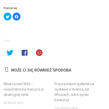
Podziel się:
Click
Click
to
to
share
share
on
on
Twitter
Facebook
(Opens
(Opens
in
in
new
new
window)
window)
TWEET
MOŻE CI SIĘ RÓWNIEŻ SPODOBA
Minerva next 363d –
Prace polskich quilterek na
wszechstronna maszyna w
wystawie w Vicenza, we
atrakcyjnej cenie
Włoszech. Jutro wyniki
konkursu!
20 MAJA 2022
19 LUTEGO 2026