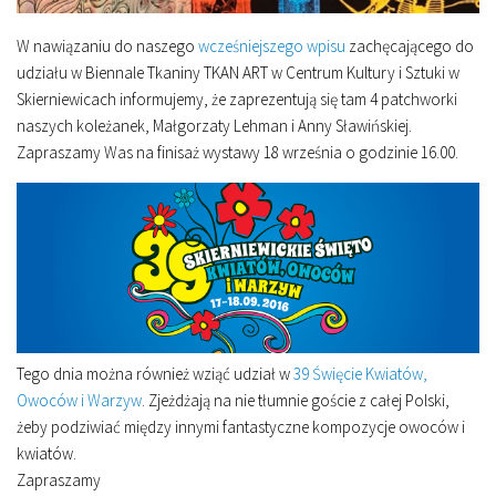
W nawiązaniu do naszego
wcześniejszego wpisu
zachęcającego do
udziału w Biennale Tkaniny TKAN ART w Centrum Kultury i Sztuki w
Skierniewicach informujemy, że zaprezentują się tam 4 patchworki
naszych koleżanek, Małgorzaty Lehman i Anny Sławińskiej.
Zapraszamy Was na finisaż wystawy 18 września o godzinie 16.00.
Tego dnia można również wziąć udział w
39 Święcie Kwiatów,
Owoców i Warzyw
. Zjeżdżają na nie tłumnie goście z całej Polski,
żeby podziwiać między innymi fantastyczne kompozycje owoców i
kwiatów.
Zapraszamy