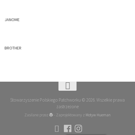
JANOME
BROTHER
Stowarzyszenie Polskiego Patchworku © 2026. Wszelkie prawa
zastrzeżone
Zasilane przez
- Zaprojektowany z
Motyw Hueman