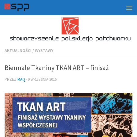
AKTUALNOŚCI
/
WYSTAWY
Biennale Tkaniny TKAN ART – finisaż
PRZEZ
MAQ
·
9 WRZEŚNIA 2016