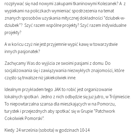
rozpływać się nad nowymi zakupami tkaninowymi Koleżanek? A z
wypiekami na policzkach wymieniać spostrzeżenia na temat
znanych sposobów uzyskania mitycznej dokładności “dziubek-w-
dziubek”? Szyć razem wspólne projekty? Szyć razem indywidualne
projekty?
A w końcu czyż nie jest przyjemnie wypić kawę w towarzystwie
innych pasjonatek?
Zachęcamy Was do wyjścia ze swoimi pasjami z domu. Do
socjalizowania się i zawiązywania niezwykłych znajomości, które
często są trwalsze niż jakiekolwiek inne.
Idealnym przykładem tego JAK to robić jest organizowanie
lokalnych spotkań. Jedno z nich odbędzie się już jutro, w Trójmieście.
To niepowtarzalna szansa dla mieszkających w na Pomorzu,
turystek i przejezdnych aby spotkać się w Grupie “Patchwork
Cokolwiek Pomorski”.
Kiedy:
24 września (sobota) w godzinach 10-14