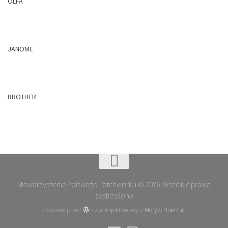
OLFA
JANOME
BROTHER
Stowarzyszenie Polskiego Patchworku © 2026. Wszelkie prawa
zastrzeżone
Zasilane przez
- Zaprojektowany z
Motyw Hueman