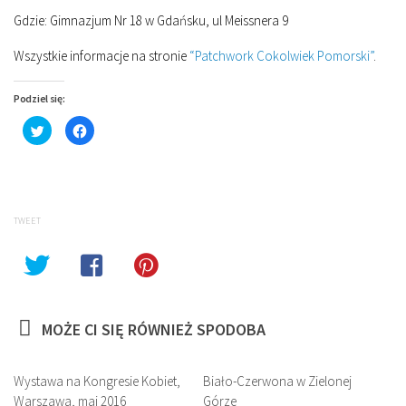
Gdzie:
Gimnazjum Nr 18 w Gdańsku, ul Meissnera 9
Wszystkie informacje na stronie
“Patchwork Cokolwiek Pomorski”
.
Podziel się:
Click
Click
to
to
share
share
on
on
Twitter
Facebook
(Opens
(Opens
in
in
new
new
window)
window)
TWEET
MOŻE CI SIĘ RÓWNIEŻ SPODOBA
Wystawa na Kongresie Kobiet,
Biało-Czerwona w Zielonej
Warszawa, maj 2016
Górze