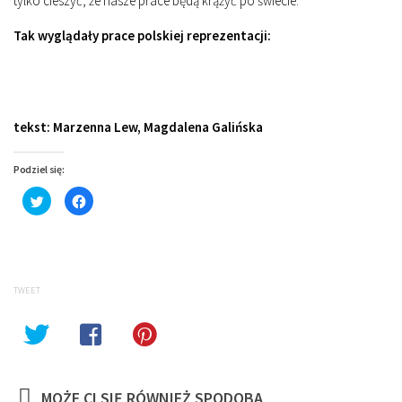
tylko cieszyć, że nasze prace będą krążyć po świecie.
Tak wyglądały prace polskiej reprezentacji:
tekst: Marzenna Lew, Magdalena Galińska
Podziel się:
Click
Click
to
to
share
share
on
on
Twitter
Facebook
(Opens
(Opens
in
in
new
new
window)
window)
TWEET
MOŻE CI SIĘ RÓWNIEŻ SPODOBA