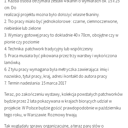
1. Każda osoba otrzymała zestaw 4 tkanin o wymiarach ok. 15 x 25
cm. Do
realizacji projektu można było dołożyć własne tkaniny.
2. Tło pracy miało być jednokolorowe : czarne, ciemnoczerwone,
niebieskie lub zielone
3. Wymiary gotowej pracy to dokładnie 40 x 70cm, obojętne czy w
pionie czy poziomie
4. Technika: patchwork tradycyjny lub współczesny
5. Praca musiała być pikowana przez trzy warstwy i wykończona
lamówką.
6. Z tyłu pracy wymagana była metryczka zawierająca: imię i
nazwisko, tytuł pracy, kraj, adres i kontakt do autora pracy
7. Termin nadesłania: 15 marca 2017
Teraz, po zakończeniu wystawy, kolekcja powstałych patchworków
będzie przez 2 lata pokazywana w krajach biorących udział w
projekcie. W Polsce będzie gościć prawdopodobnie w październiku
tego roku, w Warszawie. Rozmowy trwają.
Tak wyglądały sprawy organizacyjne, a teraz parę słów o