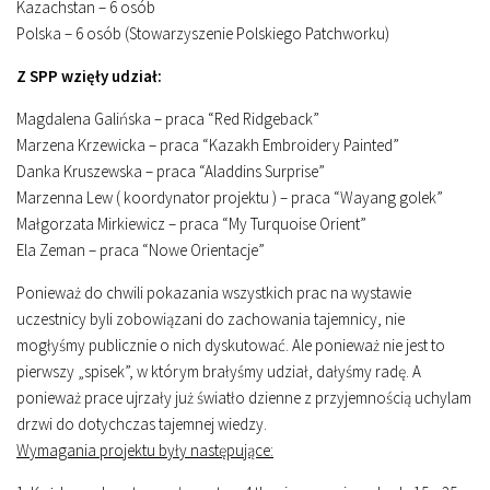
Kazachstan – 6 osób
Polska – 6 osób (Stowarzyszenie Polskiego Patchworku)
Z SPP wzięły udział:
Magdalena Galińska – praca “Red Ridgeback”
Marzena Krzewicka – praca “Kazakh Embroidery Painted”
Danka Kruszewska – praca “Aladdins Surprise”
Marzenna Lew ( koordynator projektu ) – praca “Wayang golek”
Małgorzata Mirkiewicz – praca “My Turquoise Orient”
Ela Zeman – praca “Nowe Orientacje”
Ponieważ do chwili pokazania wszystkich prac na wystawie
uczestnicy byli zobowiązani do zachowania tajemnicy, nie
mogłyśmy publicznie o nich dyskutować. Ale ponieważ nie jest to
pierwszy „spisek”, w którym brałyśmy udział, dałyśmy radę. A
ponieważ prace ujrzały już światło dzienne z przyjemnością uchylam
drzwi do dotychczas tajemnej wiedzy.
Wymagania projektu były następujące: