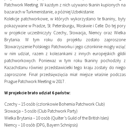
Patchwork Meeting. W każdym z nich używano tkanin kupionych na
bazarach w Turkmenistanie, a później Uzbekistanie.
Kolekcje patchworkowe, w których wykorzystano te tkaniny, były
pokazywane w Pradze, St. Petersburgu, Moskwie i Celle. Do tej pory
w projekcie uczestniczyły Czechy, Słowacja, Niemcy oraz Wielka
Brytania. W tym roku do projektu zostało zaproszone
Stowarzyszenie Polskiego Patchworku i jego członkinie mogły wziąć
w nim udział, razem z koleżankami z innych europejskich gildii
patchworkowych. Ponieważ w tym roku tkaniny pochodziły z
Kazachstanu również przedstawicielki tego kraju zostały do niego
zaproszone. Finał przedsięwzięcia miał miejsce właśnie podczas
Prague Patchwork Meeting w 2017 .
W projekcie brało udział 6 państw:
Czechy – 15 osób (członkowie Bohemia Patchwork Club)
Słowacja – 5 osób (Club Patchwork Party)
Wielka Brytania – 10 osób (Quilter’s Guild of the British Isles)
Niemcy – 10 osób (DPG, Bayern Schnipsis)