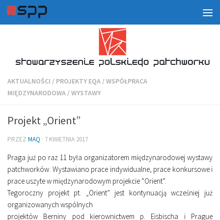
AKTUALNOŚCI
/
PROJEKTY EQA
/
WSPÓŁPRACA
MIĘDZYNARODOWA
/
WYSTAWY
Projekt „Orient”
PRZEZ
MAQ
·
7 KWIETNIA 2017
Praga już po raz 11 była organizatorem międzynarodowej wystawy
patchworków. Wystawiano prace indywidualne, prace konkursowe i
prace uszyte w międzynarodowym projekcie “Orient”.
Tegoroczny projekt pt. „Orient” jest kontynuacją wcześniej już
organizowanych wspólnych
projektów Berniny pod kierownictwem p. Eisbischa i Prague