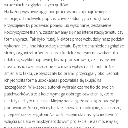
wrażeniach z oglądania tych quiltów.
Na każdej wystawie oglądane prace wzbudzają najróżniejsze
emocje, od zachwytu poprzez chwilę zadumy po obojętność.
Przystajemy by podziwiać pomysł lub wykonanie, zestawienie
kolorystyczne tkanin, zastanawiamy się nad interpretacją tematu czy
formą wyrazu. Tak było i tutaj. Niektóre prace wzbudziły nasz podziw
wykonaniem, inne interpretacją tematu. Było trochę niedociągnięć ze
strony organizatorów. m.in. brak kartek z naszymi nazwiskami (to
udało się szybko naprawić); liczba prac sprawiła, że musiały być
dość ciasno rozmieszczone – to miało wpływ na ich odbiór. Nie
zmienia to faktu, że błyszczały kolorami i przyciągały oko. Jednak
ich jednolita forma uspokajała i pozwalała się skupić na
szczegółach. Większość autorek wybrała czarne tło do swoich
patchworków, a to z kolei wymaga dobrego oświetlenia, które
niestety nie było najlepsze. Miejmy nadzieję, że uda się zobaczyć je
ponownie w Polsce, wtedy będzie można na spokojnie, raz jeszcze,
przyjrzeć się szczegółom. Najważniejszym dla nas była możliwość
wzięcia udziału w międzynarodowym projekcie. Teraz możemy się