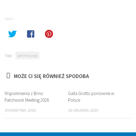
Twitter
Facebook
(Opens
(Opens
in
in
new
new
window)
window)
TWEET
Tagi:
partnerzy spp
MOŻE CI SIĘ RÓWNIEŻ SPODOBA
Wspomnienia z Brno
Galla Grotto ponownie w
Patchwork Meeting 2026
Polsce
29 KWIETNIA 2026
20 GRUDNIA 2025