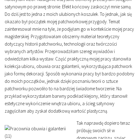
satynowym po prawej stronie. Efekt końcowy zaskoczył mnie samą.
Do dziś jest to jedna z moich ulubionych koszulek. To jednak, jak się
okazało był początek mojej patchworkowej przygody. Temat
zainteresował mnie na tyle, że podjęłam go w kontekście mojej pracy
magisterskiej. Przygotowałam obszerny materiał teoretyczny
dotyczący historii patchworku, technologii oraz twórczości
wybranych artystów. Przeprowadziłam szereg wywiadów i
odwiedziłam kilka wystaw. Część praktyczną mojej pracy stanowiła
kolekcja ubioru, obuwia oraz galanterii, wykorzystująca patchwork
jako formę dekoracji. Sposób wykonania pracy był bardzo podobny
do moich początków, jednak dzięki poznaniu teorii o sztuce
patchworku pozwoliło to na bardziej świadome tworzenie. Na
przykład wykorzystałam barwny podkład klejony, który stanowił
estetyczne wykończenie wnętrza ubioru, a ścieg satynowy
zagęściłam aby zyskał dodatkową wartość plastyczną.
Tak naprawdę dopiero teraz
próbuję swoich sił w
domowym zaciszu, szyjąc