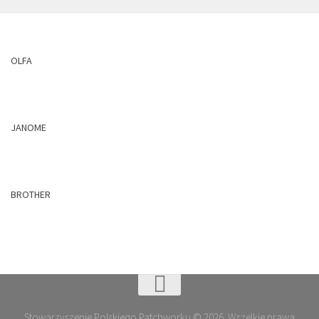
OLFA
JANOME
BROTHER
Stowarzyszenie Polskiego Patchworku © 2026. Wszelkie prawa