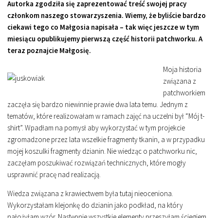
Autorka zgodziła się zaprezentować treść swojej pracy
członkom naszego stowarzyszenia. Wiemy, że byliście bardzo
ciekawi tego co Małgosia napisała – tak więc jeszcze w tym
miesiącu opublikujemy pierwszą część historii patchworku. A
teraz poznajcie Małgosię.
Moja historia
związana z
patchworkiem
zaczęła się bardzo niewinnie prawie dwa lata temu. Jednym z
tematów, które realizowałam w ramach zajęć na uczelni był “Mój t-
shirt”. Wpadłam na pomysł aby wykorzystać w tym projekcie
zgromadzone przez lata wszelkie fragmenty tkanin, a w przypadku
mojej koszulki fragmenty dzianin. Nie wiedząc o patchworku nic,
zaczęłam poszukiwać rozwiązań technicznych, które mogły
usprawnić pracę nad realizacją.
Wiedza związana z krawiectwem była tutaj nieoceniona.
Wykorzystałam klejonkę do dzianin jako podkład, na który
nałożyłam wzór. Następnie wszystkie elementy przeszyłam ściegiem