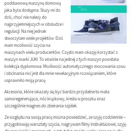
podstawową maszynę domową
jaka była dostępna. Służy mi do
dziś, choć nie należy do
najprzyjemniejszych w obsłudze i
regulacji. Na niej jednak
stworzyłam wiele projektów. Dziś
mam możliwość szycia na
maszynach wielu producentów. Często mam okazję korzystać z
maszyn marki JUKI. To właśnie na jednej z tych maszyn powstała
kolekcja dyplomowa. Możliwość automatycznego mocowania szwu
i obcinania nici jest dla mnie rewelacyjnym rozwiązaniem, które
usprawniło moją pracę.
Akcesoria, które okazały się być bardzo przydatne to mata
samoregenerująca, nóż krążkowy, kreda w proszku oraz
szczególnie magnes do zbierania szpilek.
Ze względu na swoją pracę można powiedzieć, że szyję codziennie –
przygotowuję warsztaty szycia, nagrywam filmy instruktażowe, szyję