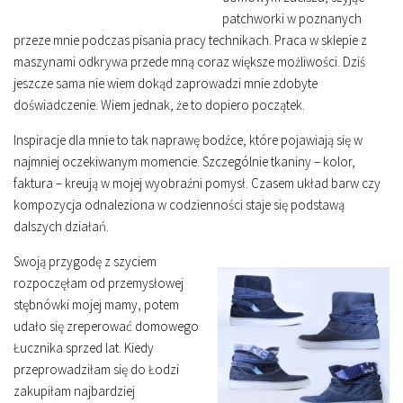
patchworki w poznanych
przeze mnie podczas pisania pracy technikach. Praca w sklepie z
maszynami odkrywa przede mną coraz większe możliwości. Dziś
jeszcze sama nie wiem dokąd zaprowadzi mnie zdobyte
doświadczenie. Wiem jednak, że to dopiero początek.
Inspiracje dla mnie to tak naprawę bodźce, które pojawiają się w
najmniej oczekiwanym momencie. Szczególnie tkaniny – kolor,
faktura – kreują w mojej wyobraźni pomysł. Czasem układ barw czy
kompozycja odnaleziona w codzienności staje się podstawą
dalszych działań.
Swoją przygodę z szyciem
rozpoczęłam od przemysłowej
stębnówki mojej mamy, potem
udało się zreperować domowego
Łucznika sprzed lat. Kiedy
przeprowadziłam się do Łodzi
zakupiłam najbardziej