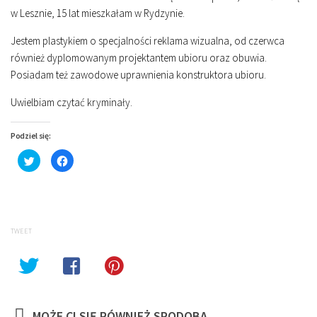
w Lesznie, 15 lat mieszkałam w Rydzynie.
Jestem plastykiem o specjalności reklama wizualna, od czerwca
również dyplomowanym projektantem ubioru oraz obuwia.
Posiadam też zawodowe uprawnienia konstruktora ubioru.
Uwielbiam czytać kryminały.
Podziel się:
Click
Click
to
to
share
share
on
on
Twitter
Facebook
(Opens
(Opens
in
in
new
new
window)
window)
TWEET
MOŻE CI SIĘ RÓWNIEŻ SPODOBA