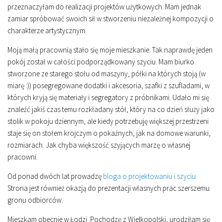
przeznaczyłam do realizacji projektów użytkowych. Mam jednak
zamiar spróbować swoich sił w stworzeniu niezależnej kompozycji o
charakterze artystycznym.
Moją małą pracownią stało się moje mieszkanie. Tak naprawdę jeden
pokój został w całości podporządkowany szyciu. Mam biurko
stworzone ze starego stołu od maszyny, półki na których stoją (w
miarę :)) posegregowane dodatki i akcesoria, szafki z szufladami, w
których kryją się materiały i segregatory z próbnikami. Udało mi się
znaleźć jakiś czas temu rozkładany stół, który na co dzień służy jako
stolik w pokoju dziennym, ale kiedy potrzebuję większej przestrzeni
staje się on stołem krojczym o pokaźnych, jak na domowe warunki,
rozmiarach. Jak chyba większość szyjących marzę o własnej
pracowni.
Od ponad dwóch lat prowadzę
bloga o projektowaniu i szyciu.
Strona jest również okazją do prezentacji własnych prac szerszemu
gronu odbiorców.
Mieszkam obecnie w Łodzi. Pochodzę z Wielkopolski, urodziłam się