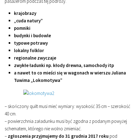
pasażerom podczas tej podróży.
krajobrazy
„cuda natury”
pomniki
budynki i budowle
typowe potrawy
lokalny folklor
regionalne zwyczaje
zwykłe ładunki np. kłody drewna, samochody itp
a nawet to co mieści się w wagonach w wierszu Juliana
Tuwima „Lokomotywa”
– skończony quilt musi mieć wymiary: wysokość 35 cm – szerokość
40 cm.
– powierzchnia załadunku musi być zgodna z podanym powyżej
schematem, którego nie wolno zmieniać.
–
zgłoszenia przyjmujemy do 31 grudnia 2017 roku
pod