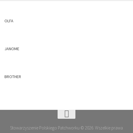
OLFA
JANOME
BROTHER
Stowarzyszenie Polskiego Patchworku © 2026. Wszelkie prawa