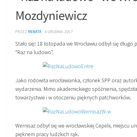
Mozdyniewicz
PRZEZ
RENATA
·
4 GRUDNIA 2017
Stało się! 18 listopada we Wrocławiu odbył się dług
“Raz na ludowo”.
Jako rodowita wrocławianka, członek SPP oraz autork
wydarzenia. Mimo akademickiego spóźnienia, spędzi
towarzystwie i w otoczeniu pięknych patchworków.
Wernisaż odbył się we wrocławskiej Cepelii, miejscu u
pięknem pracy ludzkich rąk.