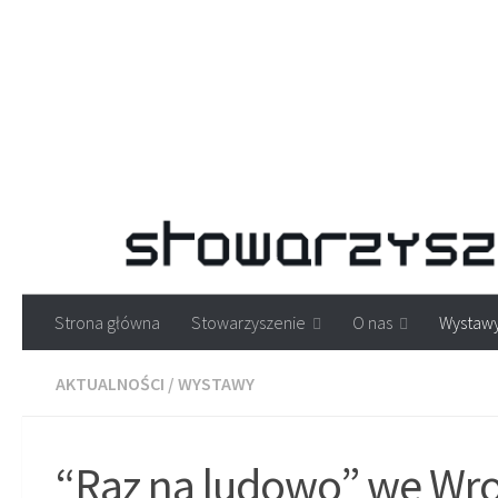
Strona główna
Stowarzyszenie
O nas
Wystaw
AKTUALNOŚCI
/
WYSTAWY
“Raz na ludowo” we Wro