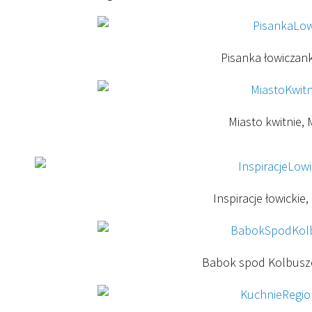
Pisanka łowiczan
Miasto kwitnie,
Inspiracje łowicki
Babok spod Kolbuszo