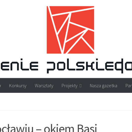
y
Konkursy
Warsztaty
Projekty
Nasza gazetka
Par
cławiu – okiem Basi