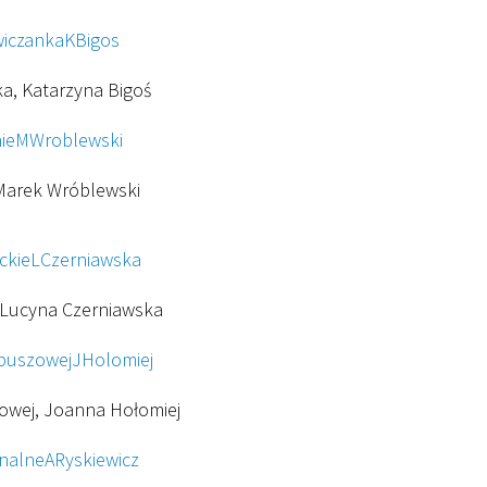
ka, Katarzyna Bigoś
 Marek Wróblewski
e, Lucyna Czerniawska
wej, Joanna Hołomiej