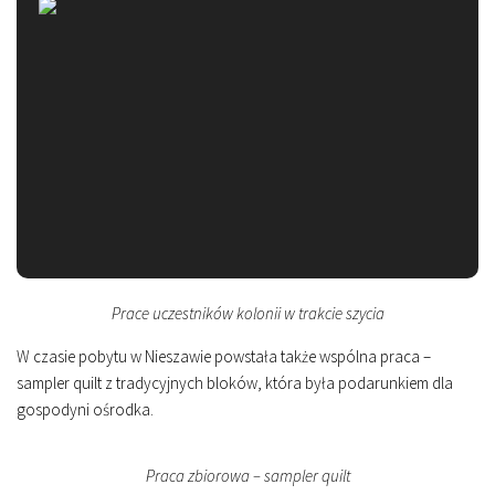
Prace uczestników kolonii w trakcie szycia
W czasie pobytu w Nieszawie powstała także wspólna praca –
sampler quilt z tradycyjnych bloków, która była podarunkiem dla
gospodyni ośrodka.
Praca zbiorowa – sampler quilt