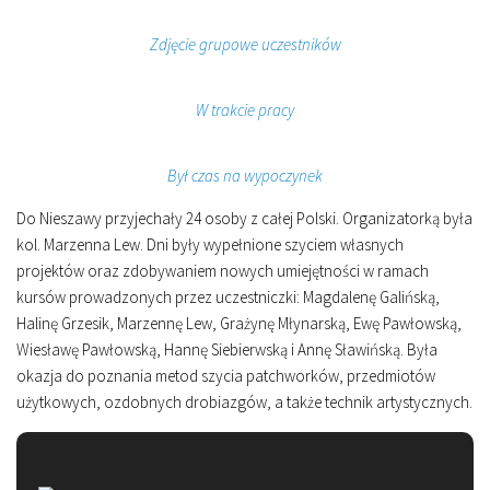
Zdjęcie grupowe uczestników
W trakcie pracy
Był czas na wypoczynek
Do Nieszawy przyjechały 24 osoby z całej Polski. Organizatorką była
kol. Marzenna Lew. Dni były wypełnione szyciem własnych
projektów oraz zdobywaniem nowych umiejętności w ramach
kursów prowadzonych przez uczestniczki: Magdalenę Galińską,
Halinę Grzesik, Marzennę Lew, Grażynę Młynarską, Ewę Pawłowską,
Wiesławę Pawłowską, Hannę Siebierwską i Annę Sławińską. Była
okazja do poznania metod szycia patchworków, przedmiotów
użytkowych, ozdobnych drobiazgów, a także technik artystycznych.