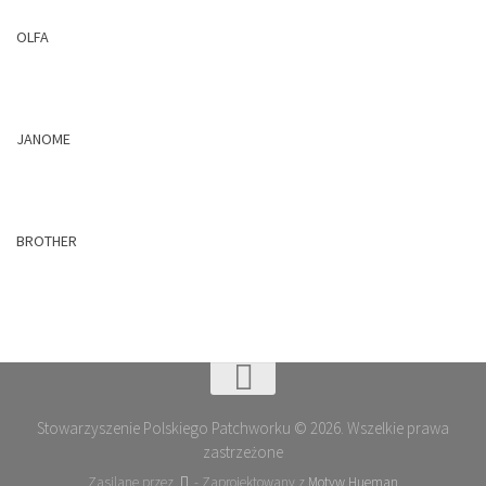
OLFA
JANOME
BROTHER
Stowarzyszenie Polskiego Patchworku © 2026. Wszelkie prawa
zastrzeżone
Zasilane przez
- Zaprojektowany z
Motyw Hueman