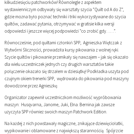
kilkudziesięciu patchworków! Równolegle z aspektem
wystawienniczym odbywały się warsztaty szycia “Quilt od A do Z”,
gdzie można było poznać techniki i triki wykorzystywane do szycia
quiltów, zadawać pytania, otrzymywać w gratisie kilka wersji
odpowiedzi i jeszcze więcej podpowiedzi “co zrobić gdy……”.
Równocześnie, pod quiltami członkiń SPP, Agnieszka Więtczak z
Wytwórni Śliczności, prowadziła kursy pikowania z wolnej ręki.
Szycie quiltów i pikowanie przenikały się nawzajem – jak się okazało
dla wielu uczestniczek jednych czy drugich warsztatów takie
połączenie okazało się strzałem w dziesiątkę! Podkładka uszyta pod
czujnym okiem trenerki SPP, wędrowała do pikowania pod maszyny
dowodzone przez Agnieszkę.
Organizator zapewnił uczestniczkom możliwość wypróbowania
maszyn: Husqvarna, Janome, Juki, Elna. Bernina jak zawsze
użyczyła SPP również swoich maszyn Patchwork Edition.
Na każdej z nich powstawały magiczne, znikające dziewięciołatki,
wypikowanie i oblamowane z największą starannością. Spójrzcie