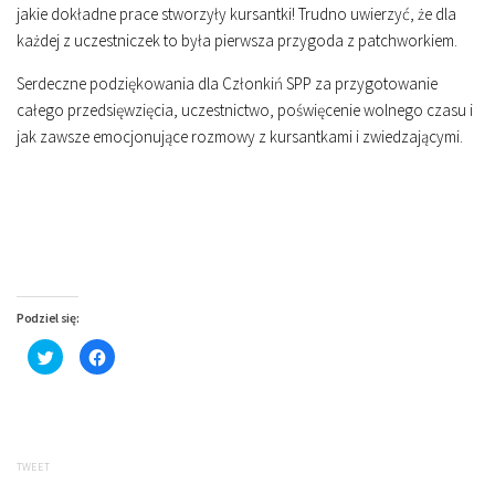
jakie dokładne prace stworzyły kursantki! Trudno uwierzyć, że dla
każdej z uczestniczek to była pierwsza przygoda z patchworkiem.
Serdeczne podziękowania dla Członkiń SPP za przygotowanie
całego przedsięwzięcia, uczestnictwo, poświęcenie wolnego czasu i
jak zawsze emocjonujące rozmowy z kursantkami i zwiedzającymi.
Podziel się:
Click
Click
to
to
share
share
on
on
Twitter
Facebook
(Opens
(Opens
in
in
new
new
window)
window)
TWEET