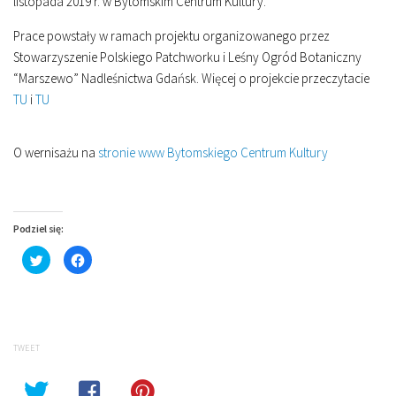
listopada 2019 r. w Bytomskim Centrum Kultury.
Prace powstały w ramach projektu organizowanego przez
Stowarzyszenie Polskiego Patchworku i Leśny Ogród Botaniczny
“Marszewo” Nadleśnictwa Gdańsk. Więcej o projekcie przeczytacie
TU
i
TU
O wernisażu na
stronie www Bytomskiego Centrum Kultury
Podziel się:
Click
Click
to
to
share
share
on
on
Twitter
Facebook
(Opens
(Opens
in
in
new
new
window)
window)
TWEET