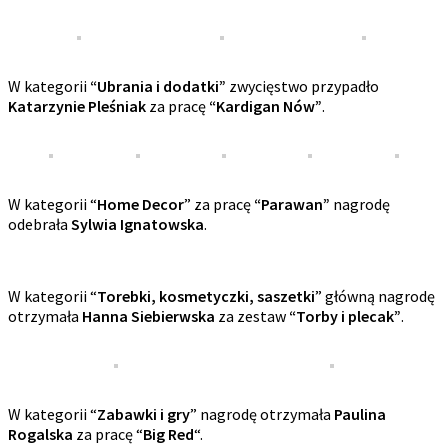
W kategorii
“Ubrania i dodatki”
zwycięstwo przypadło
Katarzynie Pleśniak
za pracę
“Kardigan Nów”
.
W kategorii “
Home Decor
” za pracę
“Parawan”
nagrodę
odebrała
Sylwia Ignatowska
.
W kategorii “
Torebki, kosmetyczki, saszetki
” główną nagrodę
otrzymała
Hanna Siebierwska
za zestaw
“Torby i plecak”
.
W kategorii “
Zabawki i gry
” nagrodę otrzymała
Paulina
Rogalska
za pracę “
Big Red
“.