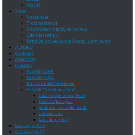
Statut
O nas
Nasze cele
Trochę historii
Współpraca międzynarodowa
Gdzie jesteśmy?
Patchworkowe Darcie Pierza (Archiwum)
Wystawy
Konkursy
Warsztaty
Projekty
Projekty SPP
Projekty EQA
Kolonie patchworkowe
Projekt “Serce od serca”
Informacje o projekcie
Instrukcja szycia
Szablon i instrukcja pdf
Galerie serc
Nasi darczyńcy
Nasza gazetka
Partnerzy SPP