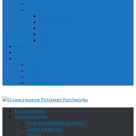
Kolonie patchworkowe
Projekt “Serce od serca”
Informacje o projekcie
Instrukcja szycia
Szablon i instrukcja pdf
Galerie serc
Nasi darczyńcy
Nasza gazetka
Partnerzy SPP
Galerie SPP
Piwigo
Pinterest
Instagram
Biało-czerwona
Strona główna
Stowarzyszenie
Dane kontaktowe i nr konta
Zapisz się do nas
Zarząd