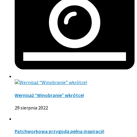
Wernisaż “Winobranie” wkrótce!
29 sierpnia 2022
Patchworkowa przygoda pełna inspiracji!