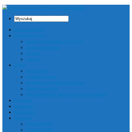
Strona główna
Stowarzyszenie
Dane kontaktowe i nr konta
Zapisz się do nas
Zarząd
Statut
O nas
Nasze cele
Trochę historii
Współpraca międzynarodowa
Gdzie jesteśmy?
Patchworkowe Darcie Pierza (Archiwum)
Wystawy
Konkursy
Warsztaty
Projekty
Projekty SPP
Projekty EQA