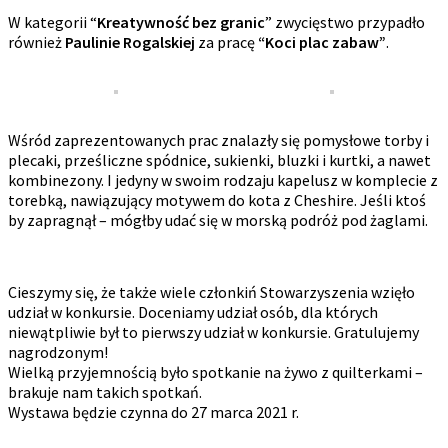
W kategorii “
Kreatywność bez granic
” zwycięstwo przypadło
również
Paulinie Rogalskiej
za pracę
“Koci plac zabaw”
.
Wśród zaprezentowanych prac znalazły się pomysłowe torby i
plecaki, prześliczne spódnice, sukienki, bluzki i kurtki, a nawet
kombinezony. I jedyny w swoim rodzaju kapelusz w komplecie z
torebką, nawiązujący motywem do kota z Cheshire. Jeśli ktoś
by zapragnął – mógłby udać się w morską podróż pod żaglami.
Cieszymy się, że także wiele członkiń Stowarzyszenia wzięło
udział w konkursie. Doceniamy udział osób, dla których
niewątpliwie był to pierwszy udział w konkursie. Gratulujemy
nagrodzonym!
Wielką przyjemnością było spotkanie na żywo z quilterkami –
brakuje nam takich spotkań.
Wystawa będzie czynna do 27 marca 2021 r.