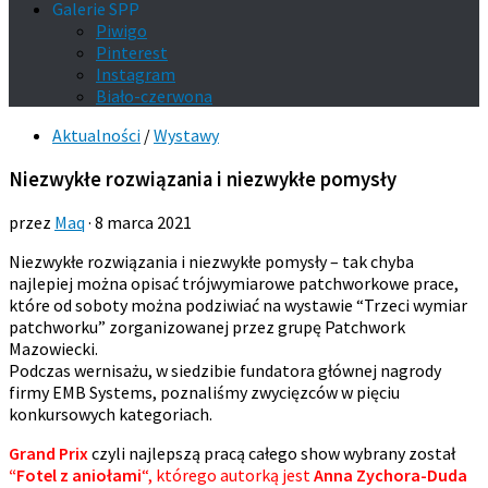
Galerie SPP
Piwigo
Pinterest
Instagram
Biało-czerwona
Aktualności
/
Wystawy
Niezwykłe rozwiązania i niezwykłe pomysły
przez
Maq
·
8 marca 2021
Niezwykłe rozwiązania i niezwykłe pomysły – tak chyba
najlepiej można opisać trójwymiarowe patchworkowe prace,
które od soboty można podziwiać na wystawie “Trzeci wymiar
patchworku” zorganizowanej przez grupę Patchwork
Mazowiecki.
Podczas wernisażu, w siedzibie fundatora głównej nagrody
firmy EMB Systems, poznaliśmy zwycięzców w pięciu
konkursowych kategoriach.
Grand Prix
czyli najlepszą pracą całego show wybrany został
“Fotel z aniołami
“, którego autorką jest
Anna Zychora-Duda