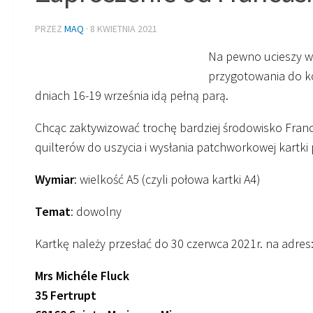
PRZEZ
MAQ
·
8 KWIETNIA 2021
Na pewno ucieszy ws
przygotowania do ko
dniach 16-19 września idą pełną parą.
Chcąc zaktywizować trochę bardziej środowisko France
quilterów do uszycia i wysłania patchworkowej kartki
Wymiar
: wielkość A5 (czyli połowa kartki A4)
Temat
: dowolny
Kartkę należy przesłać do 30 czerwca 2021r. na adres
Mrs Michéle Fluck
35 Fertrupt