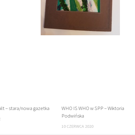
Anna Sławińska
ilt – stara/nowa gazetka
WHO IS WHO w SPP – Wiktoria
Podwińska
2
10 CZERWCA 2020