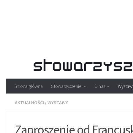
Strona główna
Stowarzyszenie
O nas
Wystaw
AKTUALNOŚCI
/
WYSTAWY
Zaproszenie od Francusk