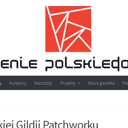
y
Konkursy
Warsztaty
Projekty
Nasza gazetka
Pa
iej Gildii Patchworku