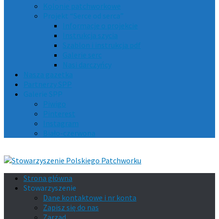
Kolonie patchworkowe
Projekt “Serce od serca”
Informacje o projekcie
Instrukcja szycia
Szablon i instrukcja pdf
Galerie serc
Nasi darczyńcy
Nasza gazetka
Partnerzy SPP
Galerie SPP
Piwigo
Pinterest
Instagram
Biało-czerwona
Strona główna
Stowarzyszenie
Dane kontaktowe i nr konta
Zapisz się do nas
Zarząd