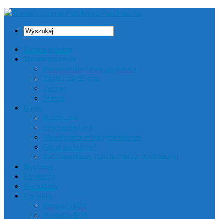
Strona główna
Stowarzyszenie
Dane kontaktowe i nr konta
Zapisz się do nas
Zarząd
Statut
O nas
Nasze cele
Trochę historii
Współpraca międzynarodowa
Gdzie jesteśmy?
Patchworkowe Darcie Pierza (Archiwum)
Wystawy
Konkursy
Warsztaty
Projekty
Projekty SPP
Projekty EQA