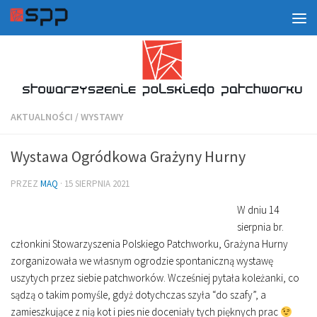
AKTUALNOŚCI
/
WYSTAWY
Wystawa Ogródkowa Grażyny Hurny
PRZEZ
MAQ
·
15 SIERPNIA 2021
W dniu 14
sierpnia br.
członkini Stowarzyszenia Polskiego Patchworku, Grażyna Hurny
zorganizowała we własnym ogrodzie spontaniczną wystawę
uszytych przez siebie patchworków. Wcześniej pytała koleżanki, co
sądzą o takim pomyśle, gdyż dotychczas szyła “do szafy”, a
zamieszkujące z nią kot i pies nie doceniały tych pięknych prac