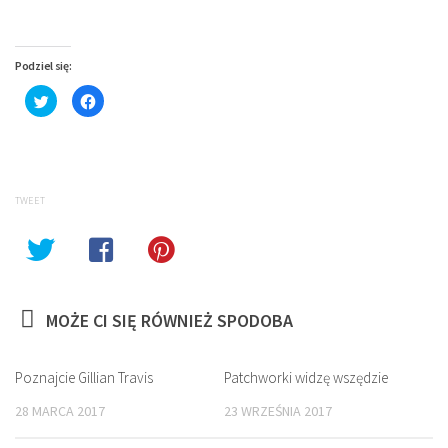
Podziel się:
Click
Click
to
to
share
share
on
on
Twitter
Facebook
(Opens
(Opens
in
in
new
new
window)
window)
TWEET
MOŻE CI SIĘ RÓWNIEŻ SPODOBA
Poznajcie Gillian Travis
Patchworki widzę wszędzie
28 MARCA 2017
23 WRZEŚNIA 2017