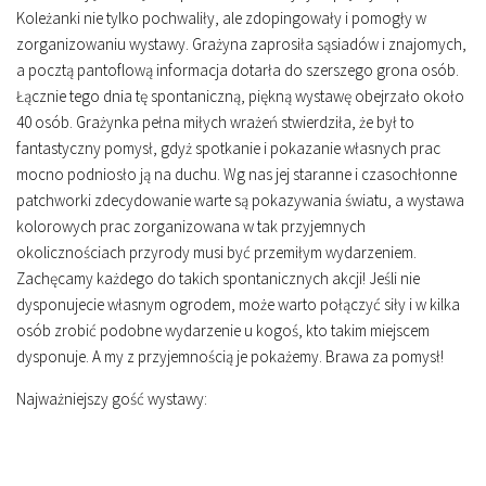
Koleżanki nie tylko pochwaliły, ale zdopingowały i pomogły w
zorganizowaniu wystawy. Grażyna zaprosiła sąsiadów i znajomych,
a pocztą pantoflową informacja dotarła do szerszego grona osób.
Łącznie tego dnia tę spontaniczną, piękną wystawę obejrzało około
40 osób. Grażynka pełna miłych wrażeń stwierdziła, że był to
fantastyczny pomysł, gdyż spotkanie i pokazanie własnych prac
mocno podniosło ją na duchu. Wg nas jej staranne i czasochłonne
patchworki zdecydowanie warte są pokazywania światu, a wystawa
kolorowych prac zorganizowana w tak przyjemnych
okolicznościach przyrody musi być przemiłym wydarzeniem.
Zachęcamy każdego do takich spontanicznych akcji! Jeśli nie
dysponujecie własnym ogrodem, może warto połączyć siły i w kilka
osób zrobić podobne wydarzenie u kogoś, kto takim miejscem
dysponuje. A my z przyjemnością je pokażemy. Brawa za pomysł!
Najważniejszy gość wystawy: