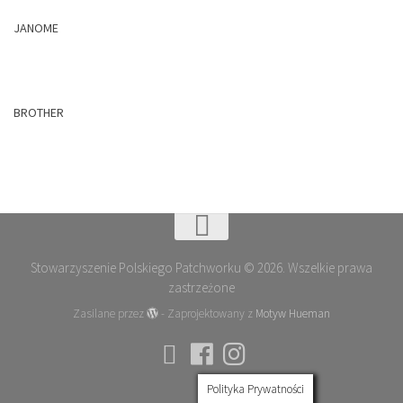
JANOME
BROTHER
Stowarzyszenie Polskiego Patchworku © 2026. Wszelkie prawa
zastrzeżone
Zasilane przez
- Zaprojektowany z
Motyw Hueman
Polityka Prywatności