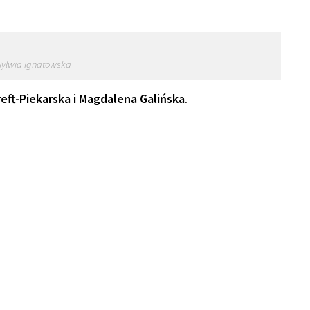
Sylwia Ignatowska
eft-Piekarska i Magdalena Galińska
.
Barbara Kreft-Piekarska
autorka pracy:Barbara Kreft-Piekarska