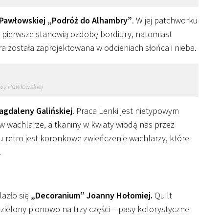
Pawłowskiej „Podróż do Alhambry”
. W jej patchworku
e pierwsze stanowią ozdobę bordiury, natomiast
 została zaprojektowana w odcieniach słońca i nieba.
wy Pawłowskiej
gdaleny Galińskiej
. Praca Lenki jest nietypowym
w wachlarze, a tkaniny w kwiaty wiodą nas przez
retro jest koronkowe zwieńczenie wachlarzy, które
.
autorka pracy: Magdalena Galińska pikowanie Agnieszka Więtczak
autorka pracy: Magdalena Galińska pikowanie Agnieszka Więtczak
lazło się
„Decoranium” Joanny Hołomiej.
Quilt
zielony pionowo na trzy części – pasy kolorystyczne