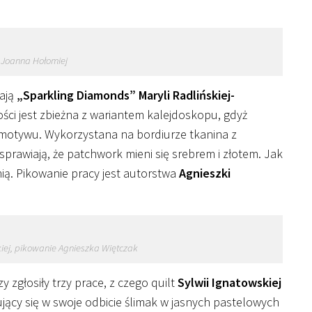
 Joanna Hołomiej
kają
„Sparkling Diamonds” Maryli Radlińskiej-
ości jest zbieżna z wariantem kalejdoskopu, gdyż
motywu. Wykorzystana na bordiurze tkanina z
sprawiają, że patchwork mieni się srebrem i złotem. Jak
nią. Pikowanie pracy jest autorstwa
Agnieszki
kiej, pikowanie Agnieszka Więtczak
 zgłosiły trzy prace, z czego quilt
Sylwii Ignatowskiej
jący się w swoje odbicie ślimak w jasnych pastelowych