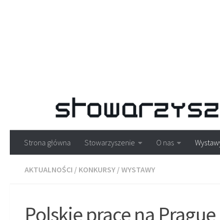
Strona główna
Stowarzyszenie
O nas
Wystaw
AKTUALNOŚCI
/
KONKURSY
/
WYSTAWY
Polskie prace na Prague