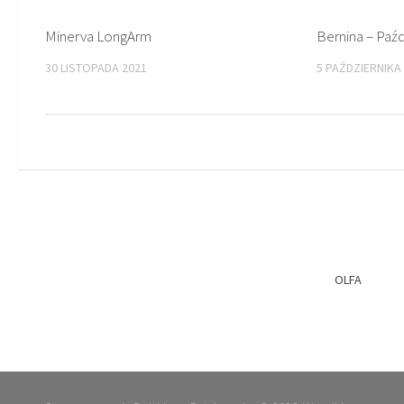
Minerva LongArm
Bernina – Paźd
30 LISTOPADA 2021
5 PAŹDZIERNIKA
OLFA