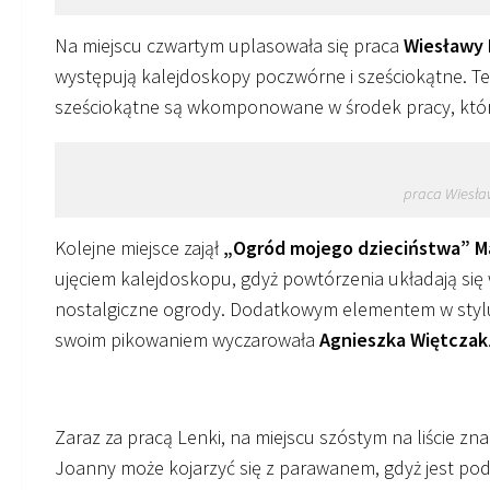
Na miejscu czwartym uplasowała się praca
Wiesławy 
występują kalejdoskopy poczwórne i sześciokątne. T
sześciokątne są wkomponowane w środek pracy, która
praca Wiesła
Kolejne miejsce zajął
„Ogród mojego dzieciństwa” Ma
ujęciem kalejdoskopu, gdyż powtórzenia układają się 
nostalgiczne ogrody. Dodatkowym elementem w stylu 
swoim pikowaniem wyczarowała
Agnieszka Więtczak
autorka pracy: Magdalena Galińska pikowanie Agnieszka Więtczak
Zaraz za pracą Lenki, na miejscu szóstym na liście zna
Joanny może kojarzyć się z parawanem, gdyż jest pod