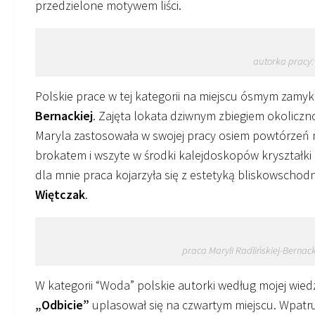
przedzielone motywem liści.
autorka pracy:
Polskie prace w tej kategorii na miejscu ósmym zamy
Bernackiej
. Zajęta lokata dziwnym zbiegiem okoliczn
Maryla zastosowała w swojej pracy osiem powtórzeń 
brokatem i wszyte w środki kalejdoskopów kryształki 
dla mnie praca kojarzyła się z estetyką bliskowschod
Więtczak
.
praca Maryli Radlińskiej-Bernac
W kategorii “Woda” polskie autorki według mojej wiedzy
„Odbicie”
uplasował się na czwartym miejscu. Wpatru