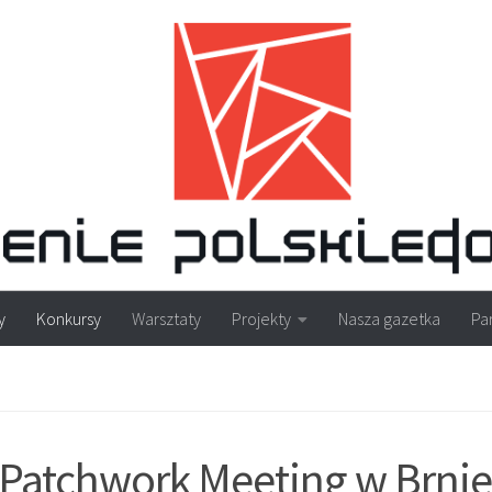
y
Konkursy
Warsztaty
Projekty
Nasza gazetka
Pa
 Patchwork Meeting w Brnie