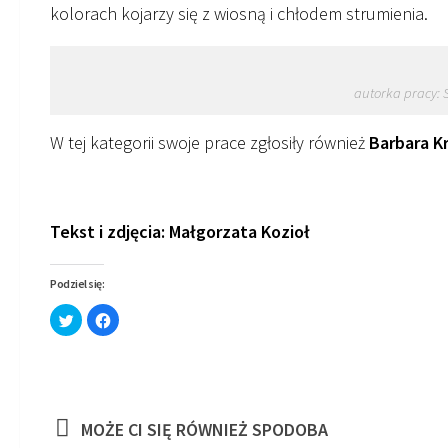
kolorach kojarzy się z wiosną i chłodem strumienia.
autorka pracy: 
W tej kategorii swoje prace zgłosiły również
Barbara Kr
aurorka pracy: Magdalena Galińska
praca i jej autorka 
Tekst i zdjęcia: Małgorzata Kozioł
Podziel się:
Click
Click
to
to
share
share
on
on
Twitter
Facebook
(Opens
(Opens
in
in
new
new
window)
window)
MOŻE CI SIĘ RÓWNIEŻ SPODOBA