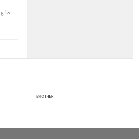
argów
BROTHER