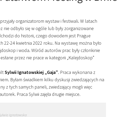
przyjały organizatorom wystaw i festiwali. W latach
ez nie odbyło się w ogóle lub były zorganizowane
dchodzi do historii, czego dowodem jest Prague
ch 22-24 kwietnia 2022 roku. Na wystawę można było
jdoskop i woda. Wśród autorów prac były członkinie
esłane przez nie prace w kategorii „Kalejdoskop”
ilt
Sylwii Ignatowskiej „Gaja”
. Praca wykonana z
iem. Byłam świadkiem kilku dyskusji zwiedzających na
y z tych samych paneli, zwiedzający mogli więc
orek. Praca Sylwii zajęła drugie miejsce.
Sylwia Ignatowska