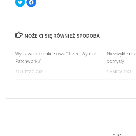
Click
Click
to
to
share
share
on
on
Twitter
Facebook
(Opens
(Opens
in
in
new
new
window)
window)
MOŻE CI SIĘ RÓWNIEŻ SPODOBA
Wystawa pokonkursowa “Trzeci Wymiar
Niezwykłe roz
Patchworku”
pomysły
22 LUTEGO 2021
8 MARCA 2021
OLFA