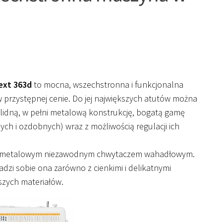
ext 363d
to mocna, wszechstronna i funkcjonalna
 przystępnej cenie. Do jej największych atutów można
olidną, w pełni metalową konstrukcję, bogatą gamę
ch i ozdobnych) wraz z możliwością regulacji ich
ni metalowym niezawodnym chwytaczem wahadłowym.
radzi sobie ona zarówno z cienkimi i delikatnymi
ższych materiałów.