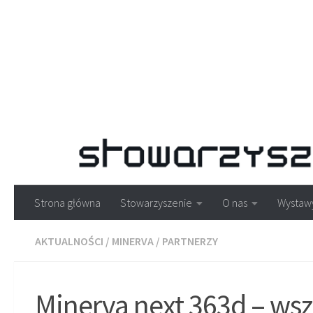
Strona główna
Stowarzyszenie
O nas
Wystaw
AKTUALNOŚCI
/
MINERVA
/
PARTNERZY
Minerva next 363d – ws