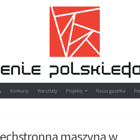
y
Konkursy
Warsztaty
Projekty
Nasza gazetka
Pa
zechstronna maszyna w