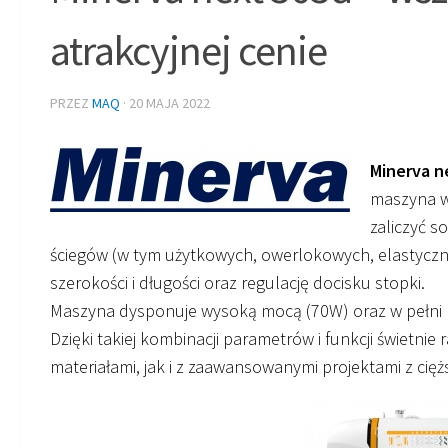
atrakcyjnej cenie
PRZEZ
MAQ
·
20 MAJA 2022
Minerva n
maszyna w
zaliczyć s
ściegów (w tym użytkowych, owerlokowych, elastyczny
szerokości i długości oraz regulację docisku stopki.
Maszyna dysponuje wysoką mocą (70W) oraz w peł
Dzięki takiej kombinacji parametrów i funkcji świetnie 
materiałami, jak i z zaawansowanymi projektami z cię