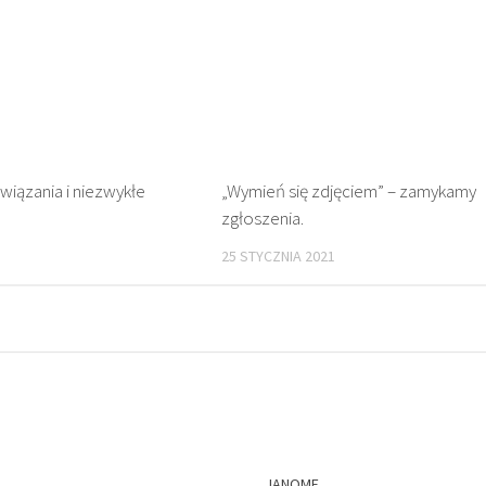
wiązania i niezwykłe
„Wymień się zdjęciem” – zamykamy
zgłoszenia.
25 STYCZNIA 2021
JANOME