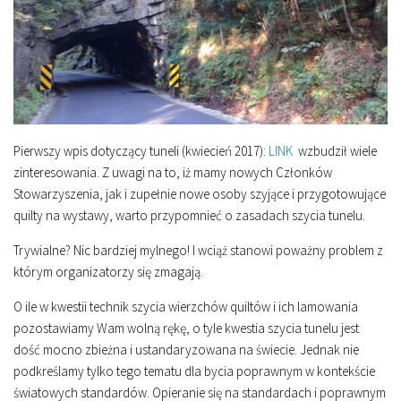
Pierwszy wpis dotyczący tuneli (kwiecień 2017):
LINK
wzbudził wiele
zinteresowania. Z uwagi na to, iż mamy nowych Członków
Stowarzyszenia, jak i zupełnie nowe osoby szyjące i przygotowujące
quilty na wystawy, warto przypomnieć o zasadach szycia tunelu.
Trywialne? Nic bardziej mylnego! I wciąż stanowi poważny problem z
którym organizatorzy się zmagają.
O ile w kwestii technik szycia wierzchów quiltów i ich lamowania
pozostawiamy Wam wolną rękę, o tyle kwestia szycia tunelu jest
dość mocno zbieżna i ustandaryzowana na świecie. Jednak nie
podkreślamy tylko tego tematu dla bycia poprawnym w kontekście
światowych standardów. Opieranie się na standardach i poprawnym