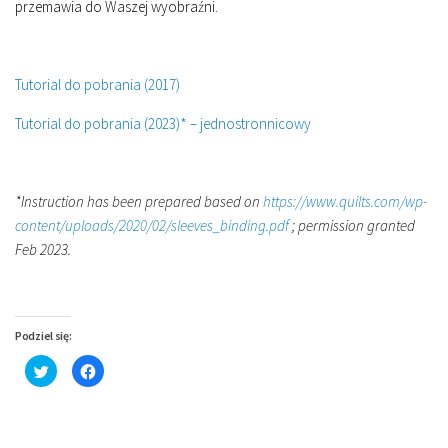
przemawia do Waszej wyobraźni.
Tutorial do pobrania (2017)
Tutorial do pobrania (2023)* – jednostronnicowy
*Instruction has been prepared based on
https://www.quilts.com/wp-
content/uploads/2020/02/sleeves_binding.pdf
; permission granted
Feb 2023.
Podziel się:
Click
Click
to
to
share
share
on
on
Twitter
Facebook
(Opens
(Opens
in
in