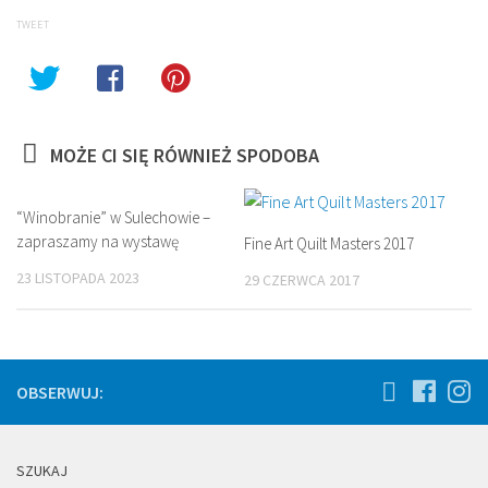
new
new
window)
window)
TWEET
MOŻE CI SIĘ RÓWNIEŻ SPODOBA
“Winobranie” w Sulechowie –
zapraszamy na wystawę
Fine Art Quilt Masters 2017
23 LISTOPADA 2023
29 CZERWCA 2017
OBSERWUJ:
SZUKAJ