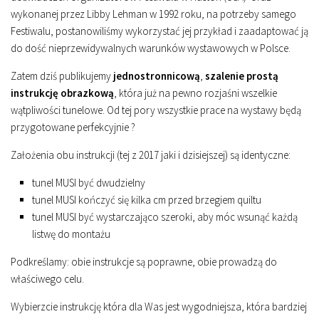
wykonanej przez Libby Lehman w 1992 roku, na potrzeby samego
Festiwalu, postanowiliśmy wykorzystać jej przykład i zaadaptować ją
do dość nieprzewidywalnych warunków wystawowych w Polsce.
Zatem dziś publikujemy
jednostronnicową
,
szalenie prostą
instrukcję obrazkową
, która już na pewno rozjaśni wszelkie
wątpliwości tunelowe. Od tej pory wszystkie prace na wystawy będą
przygotowane perfekcyjnie ?
Założenia obu instrukcji (tej z 2017 jaki i dzisiejszej) są identyczne:
tunel MUSI być dwudzielny
tunel MUSI kończyć się kilka cm przed brzegiem quiltu
tunel MUSI być wystarczająco szeroki, aby móc wsunąć każdą
listwę do montażu
Podkreślamy: obie instrukcje są poprawne, obie prowadzą do
właściwego celu.
Wybierzcie instrukcję która dla Was jest wygodniejsza, która bardziej