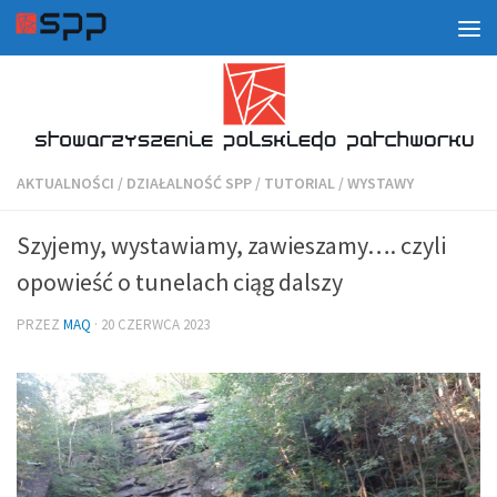
AKTUALNOŚCI
/
DZIAŁALNOŚĆ SPP
/
TUTORIAL
/
WYSTAWY
Szyjemy, wystawiamy, zawieszamy…. czyli
opowieść o tunelach ciąg dalszy
PRZEZ
MAQ
·
20 CZERWCA 2023