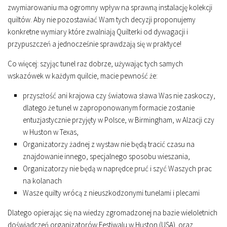
zwymiarowaniu ma ogromny wpływ na sprawną instalację kolekcji
quiltów. Aby nie pozostawiać Wam tych decyzji proponujemy
konkretne wymiary które zwalniają Quilterki od dywagacji i
przypuszczeń a jednocześnie sprawdzają się w praktyce!
Co więcej: szyjąc tunel raz dobrze, używając tych samych
wskazówek w każdym quilcie, macie pewność że:
przyszłość ani krajowa czy światowa sława Was nie zaskoczy,
dlatego że tunel w zaproponowanym formacie zostanie
entuzjastycznie przyjęty w Polsce, w Birmingham, w Alzacji czy
w Huston w Texas,
Organizatorzy żadnej z wystaw nie będą tracić czasu na
znajdowanie innego, specjalnego sposobu wieszania,
Organizatorzy nie będą w naprędce pruć i szyć Waszych prac
na kolanach
Wasze quilty wrócą z nieuszkodzonymi tunelami i plecami
Dlatego opierając się na wiedzy zgromadzonej na bazie wieloletnich
doświadczeń organizatorów Festiwalu w Huston (USA) oraz