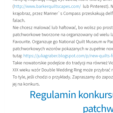
(
http://www.barkerquiltscapes.com/
lub Pinterest). 
krajobraz, przez Mariner`s Compass przeskakują delf
falach.
Nie chcesz malować lub haftować, bo wolisz po prostu
patchworkowe tworzone na organizowany od wielu la
Favourite. Organizuje go National Quilt Museum w Pa
patchworkowych wzorów pokazanych w zupełnie nowy
tutaj:
https://juliagraber.blogspot.com/p/new-quilts-f
Takie nowatorskie podejście do tradycji ma również Vi
XIX wieku wzór Double Wedding Ring może przybrać 
To tyle, jeśli chodzi o przykłady. Zapraszamy do zapo
jej na konkurs.
Regulamin konkurs
patch