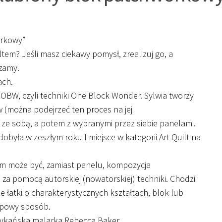
rkowy”
ltem? Jeśli masz ciekawy pomysł, zrealizuj go, a
szamy.
ach.
ią OBW, czyli techniki One Block Wonder. Sylwia tworzy
 (można podejrzeć ten proces na jej
je ze sobą, a potem z wybranymi przez siebie panelami.
dobyła w zeszłym roku I miejsce w kategorii Art Quilt na
em może być, zamiast panelu, kompozycja
za pomocą autorskiej (nowatorskiej) techniki. Chodzi
e łatki o charakterystycznych kształtach, blok lub
typowy sposób.
erykańska malarka Rebecca Baker