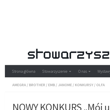
Strona główna
Stowarzyszenie
O nas
Wystaw
AMEGRA
/
BROTHER
/
EMB
/
JANOME
/
KONKURSY
/
OLFA
NOWY KONKURS „Mój ul