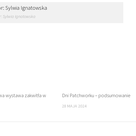
r: Sylwia Ignatowska
wa wystawa zakwitła w
Dni Patchworku – podsumowanie
28 MAJA 2024