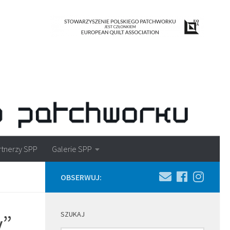
rtnerzy SPP
Galerie SPP
OBSERWUJ:
SZUKAJ
y”