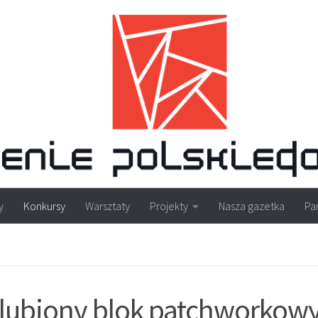
y
Konkursy
Warsztaty
Projekty
Nasza gazetka
Pa
ubiony blok patchworkow