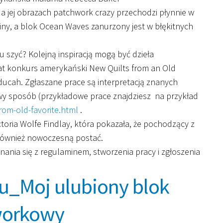
Na jej obrazach patchwork crazy przechodzi płynnie w
iny, a blok Ocean Waves zanurzony jest w błękitnych
 szyć? Kolejną inspiracją mogą być dzieła
t konkurs amerykański New Quilts from an Old
ducah. Zgłaszane prace są interpretacją znanych
 sposób (przykładowe prace znajdziesz na przykład
rom-old-favorite.html
.
ctoria Wolfe Findlay, która pokazała, że pochodzący z
również nowoczesną postać.
znania się z regulaminem, stworzenia pracy i zgłoszenia
u_Moj ulubiony blok
workowy