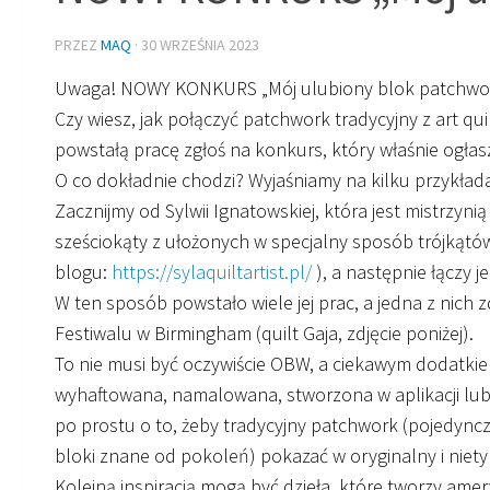
PRZEZ
MAQ
·
30 WRZEŚNIA 2023
Uwaga! NOWY KONKURS „Mój ulubiony blok patchwo
Czy wiesz, jak połączyć patchwork tradycyjny z art qui
powstałą pracę zgłoś na konkurs, który właśnie ogła
O co dokładnie chodzi? Wyjaśniamy na kilku przykład
Zacznijmy od Sylwii Ignatowskiej, która jest mistrzyn
sześciokąty z ułożonych w specjalny sposób trójkątów
blogu:
https://sylaquiltartist.pl/
), a następnie łączy 
W ten sposób powstało wiele jej prac, a jedna z nich z
Festiwalu w Birmingham (quilt Gaja, zdjęcie poniżej).
To nie musi być oczywiście OBW, a ciekawym dodatki
wyhaftowana, namalowana, stworzona w aplikacji lub 
po prostu o to, żeby tradycyjny patchwork (pojedyncz
bloki znane od pokoleń) pokazać w oryginalny i nie
Kolejną inspiracją mogą być dzieła, które tworzy am