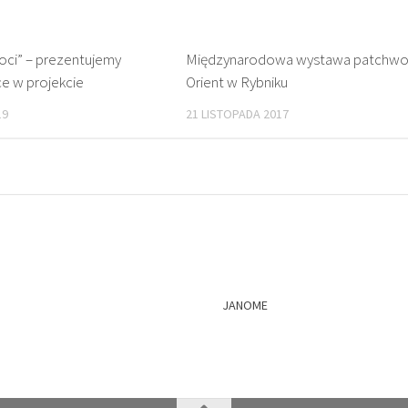
roci” – prezentujemy
Międzynarodowa wystawa patchwo
ce w projekcie
Orient w Rybniku
19
21 LISTOPADA 2017
JANOME