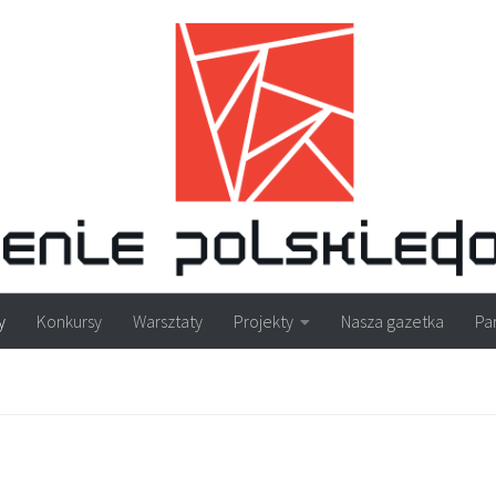
y
Konkursy
Warsztaty
Projekty
Nasza gazetka
Pa