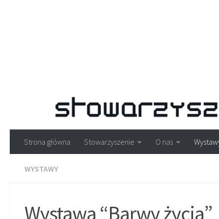
Strona główna
Stowarzyszenie
O nas
Wystaw
WYSTAWY
Wystawa “Barwy życia”