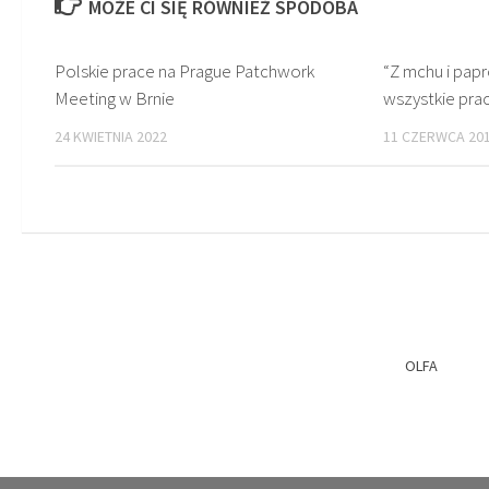
MOŻE CI SIĘ RÓWNIEŻ SPODOBA
Polskie prace na Prague Patchwork
“Z mchu i pap
Meeting w Brnie
wszystkie pra
24 KWIETNIA 2022
11 CZERWCA 20
OLFA