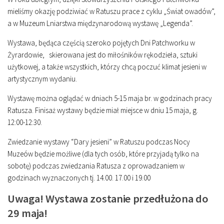
mieliśmy okazję podziwiać w Ratuszu prace z cyklu „Świat owadów”,
a w Muzeum Lniarstwa międzynarodową wystawę „Legenda”.
Wystawa, będąca częścią szeroko pojętych Dni Patchworku w
Żyrardowie, skierowana jest do miłośników rękodzieła, sztuki
użytkowej, a także wszystkich, którzy chcą poczuć klimat jesieni w
artystycznym wydaniu.
Wystawę można oglądać w dniach 5-15 maja br. w godzinach pracy
Ratusza. Finisaż wystawy będzie miał miejsce w dniu 15 maja, g.
12:00-12:30.
Zwiedzanie wystawy “Dary jesieni” w Ratuszu podczas Nocy
Muzeów będzie możliwe (dla tych osób, które przyjadą tylko na
sobotę) podczas zwiedzania Ratusza z oprowadzaniem w
godzinach wyznaczonych tj. 14.00. 17.00 i 19.00
Uwaga! Wystawa zostanie przedłużona do
29 maja!