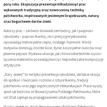
porą roku. Ekspozycja prezentuje kilkadziesiąt prac
wykonanych tradycyjną oraz nowoczesną techniką
patchworku, inspirowanych jesiennymi krajobrazami, naturą
oraz bogactwem darów ziemi.
Autorzy prac – zarówno doświadczeni twórcy, jak i pasjonaci
rękodzieła – poprzez tkaniny, nici i precyzyjne pikowania
opowiadają historie pełne ciepła, nostalgii i harmonii. Wśród
motywów dominują złociste liście, dynie, kosze pełne owoców oraz
jesienne pejzaże. Wystawa ukazuje, jak różnorodne techniki szycia i
łączenia materiałów pozwalają tworzyć niepowtarzalne kompozycje
artystyczne.
„Dary Jesieni” to nie tylko prezentacja rękodzieła, ale także okazja
do spotkań z twórcami i rozmów o sztuce tkaniny, tradycji
patchworku oraz jego współczesnych interpretacjach. Prace wyszły
spod rąk twórców ze Stowarzyszenia Polskiego Patchworku, które
od 10 lat zajmuje się propagowaniem sztuki patchworku.
W roku ubiegłym, dzięki Stowarzyszeniu Polskiego Patchworku