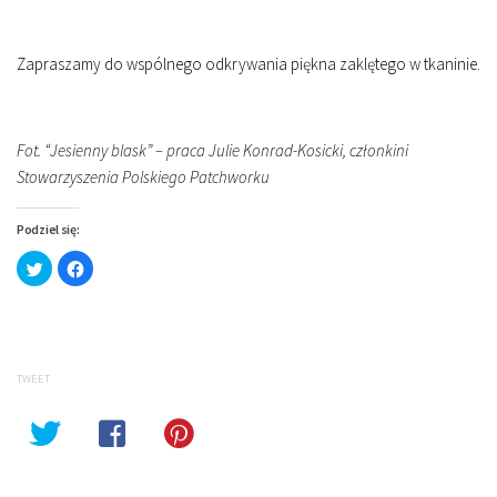
Zapraszamy do wspólnego odkrywania piękna zaklętego w tkaninie.
Fot. “Jesienny blask” – praca Julie Konrad-Kosicki, członkini
Stowarzyszenia Polskiego Patchworku
Podziel się:
Click
Click
to
to
share
share
on
on
Twitter
Facebook
(Opens
(Opens
in
in
new
new
window)
window)
TWEET