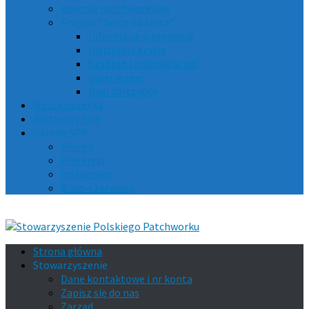
Kolonie patchworkowe
Projekt “Serce od serca”
Informacje o projekcie
Instrukcja szycia
Szablon i instrukcja pdf
Galerie serc
Nasi darczyńcy
Nasza gazetka
Partnerzy SPP
Galerie SPP
Piwigo
Pinterest
Instagram
Biało-czerwona
Strona główna
Stowarzyszenie
Dane kontaktowe i nr konta
Zapisz się do nas
Zarząd