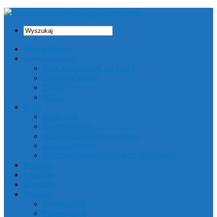
Strona główna
Stowarzyszenie
Dane kontaktowe i nr konta
Zapisz się do nas
Zarząd
Statut
O nas
Nasze cele
Trochę historii
Współpraca międzynarodowa
Gdzie jesteśmy?
Patchworkowe Darcie Pierza (Archiwum)
Wystawy
Konkursy
Warsztaty
Projekty
Projekty SPP
Projekty EQA