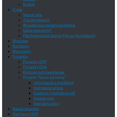
Statut
O nas
Nasze cele
Trochę historii
Współpraca międzynarodowa
Gdzie jesteśmy?
Patchworkowe Darcie Pierza (Archiwum)
Wystawy
Konkursy
Warsztaty
Projekty
Projekty SPP
Projekty EQA
Kolonie patchworkowe
Projekt “Serce od serca”
Informacje o projekcie
Instrukcja szycia
Szablon i instrukcja pdf
Galerie serc
Nasi darczyńcy
Nasza gazetka
Partnerzy SPP