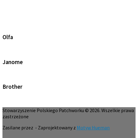
Olfa
Janome
Brother
Stowarzyszenie Polskiego Patchworku © 2026. Wszelkie prawa
zastrzeżone
Zasilane przez
- Zaprojektowany z
Motyw Hueman