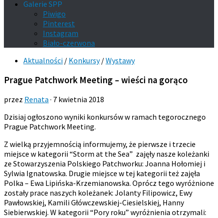
Galerie SPP
Piwigo
Pinterest
Instagram
Biało-czerwona
Aktualności
/
Konkursy
/
Wystawy
Prague Patchwork Meeting – wieści na gorąco
przez
Renata
·
7 kwietnia 2018
Dzisiaj ogłoszono wyniki konkursów w ramach tegorocznego
Prague Patchwork Meeting.
Z wielką przyjemnością informujemy, że pierwsze i trzecie
miejsce w kategorii “Storm at the Sea” zajęły nasze koleżanki
ze Stowarzyszenia Polskiego Patchworku: Joanna Hołomiej i
Sylwia Ignatowska. Drugie miejsce w tej kategorii też zajęła
Polka – Ewa Lipińska-Krzemianowska. Oprócz tego wyróżnione
zostały prace naszych koleżanek: Jolanty Filipowicz, Ewy
Pawłowskiej, Kamili Główczewskiej-Ciesielskiej, Hanny
Siebierwskiej. W kategorii “Pory roku” wyróżnienia otrzymali: