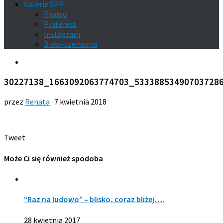
Galerie SPP
Piwigo
Pinterest
Instagram
Biało-czerwona
30227138_1663092063774703_53338853490703728
przez
Renata
·
7 kwietnia 2018
Tweet
Może Ci się również spodoba
“Raz na ludowo” – blisko, coraz bliżej….
28 kwietnia 2017