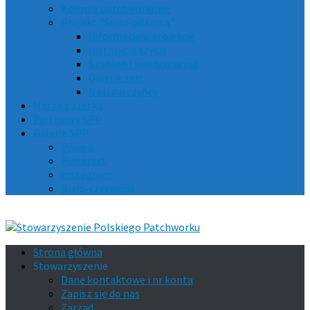
Kolonie patchworkowe
Projekt “Serce od serca”
Informacje o projekcie
Instrukcja szycia
Szablon i instrukcja pdf
Galerie serc
Nasi darczyńcy
Nasza gazetka
Partnerzy SPP
Galerie SPP
Piwigo
Pinterest
Instagram
Biało-czerwona
Strona główna
Stowarzyszenie
Dane kontaktowe i nr konta
Zapisz się do nas
Zarząd