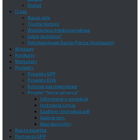
Statut
O nas
Nasze cele
Trochę historii
Współpraca międzynarodowa
Gdzie jesteśmy?
Patchworkowe Darcie Pierza (Archiwum)
Wystawy
Konkursy
Warsztaty
Projekty
Projekty SPP
Projekty EQA
Kolonie patchworkowe
Projekt “Serce od serca”
Informacje o projekcie
Instrukcja szycia
Szablon i instrukcja pdf
Galerie serc
Nasi darczyńcy
Nasza gazetka
Partnerzy SPP