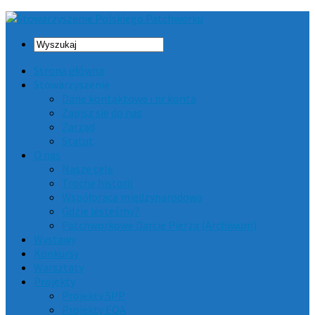
Strona główna
Stowarzyszenie
Dane kontaktowe i nr konta
Zapisz się do nas
Zarząd
Statut
O nas
Nasze cele
Trochę historii
Współpraca międzynarodowa
Gdzie jesteśmy?
Patchworkowe Darcie Pierza (Archiwum)
Wystawy
Konkursy
Warsztaty
Projekty
Projekty SPP
Projekty EQA