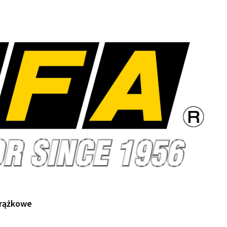
rążkowe