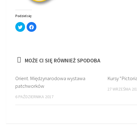
Podziel się:
Click
Click
to
to
share
share
on
on
Twitter
Facebook
(Opens
(Opens
in
in
new
new
window)
window)
MOŻE CI SIĘ RÓWNIEŻ SPODOBA
Orient. Międzynarodowa wystawa
Kursy “Pictor
patchworków
27 WRZEŚNIA 20
6 PAŹDZIERNIKA 2017