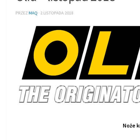
PRZEZ
MAQ
·
2 LISTOPADA 2018
Noże k