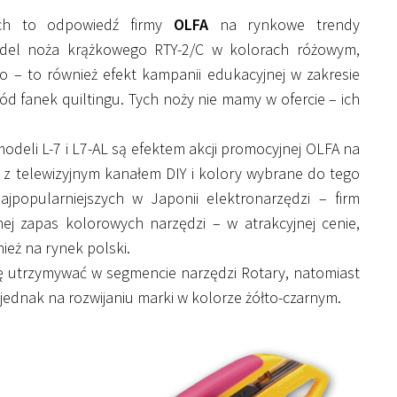
ych to odpowiedź firmy
OLFA
na rynkowe trendy
model noża krążkowego RTY-2/C w kolorach różowym,
 – to również efekt kampanii edukacyjnej w zakresie
śród fanek quiltingu. Tych noży nie mamy w ofercie – ich
modeli L-7 i L7-AL są efektem akcji promocyjnej OLFA na
z telewizyjnym kanałem DIY i kolory wybrane do tego
jpopularniejszych w Japonii elektronarzędzi – firm
jnej zapas kolorowych narzędzi – w atrakcyjnej cenie,
ież na rynek polski.
ię utrzymywać w segmencie narzędzi Rotary, natomiast
jednak na rozwijaniu marki w kolorze żółto-czarnym.