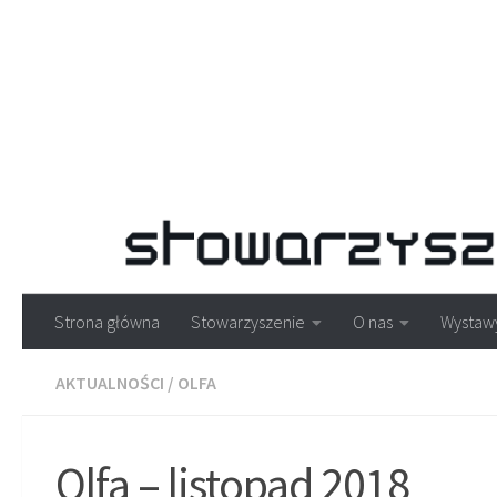
Strona główna
Stowarzyszenie
O nas
Wystaw
AKTUALNOŚCI
/
OLFA
Olfa – listopad 2018