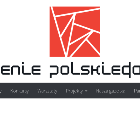
y
Konkursy
Warsztaty
Projekty
Nasza gazetka
Pa