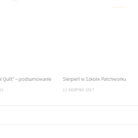
ial Quilt” – podsumowanie
Sierpień w Szkole Patchworku
22
12 SIERPNIA 2017