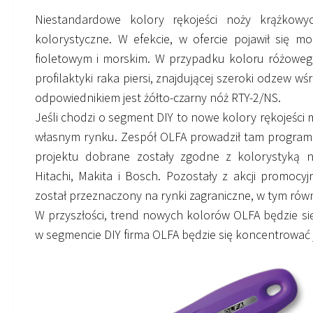
Niestandardowe kolory rękojeści noży krążkow
kolorystyczne. W efekcie, w ofercie pojawił się 
fioletowym i morskim. W przypadku koloru różowego
profilaktyki raka piersi, znajdującej szeroki odzew w
odpowiednikiem jest żółto-czarny nóż RTY-2/NS.
Jeśli chodzi o segment DIY to nowe kolory rękojeści 
własnym rynku. Zespół OLFA prowadził tam program 
projektu dobrane zostały zgodne z kolorystyką na
Hitachi, Makita i Bosch. Pozostały z akcji promocy
został przeznaczony na rynki zagraniczne, w tym równ
W przyszłości, trend nowych kolorów OLFA będzie s
w segmencie DIY firma OLFA będzie się koncentrować 