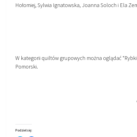
Hołomiej, Sylwia Ignatowska, Joanna Soloch i Ela Ze
W kategorii quiltów grupowych można oglądać “Rybk
Pomorski.
Podziel się: