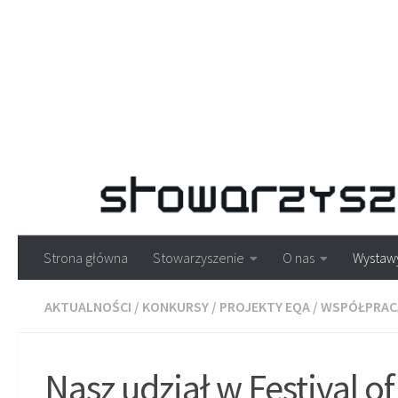
Strona główna
Stowarzyszenie
O nas
Wystaw
AKTUALNOŚCI
/
KONKURSY
/
PROJEKTY EQA
/
WSPÓŁPRAC
Nasz udział w Festival 