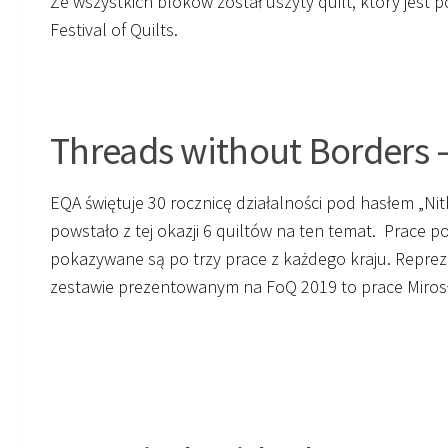
Ze wszystkich bloków został uszyty quilt, który jes
Festival of Quilts.
Threads without Borders –
EQA świętuje 30 rocznicę działalności pod hasłem „Nitk
powstało z tej okazji 6 quiltów na ten temat. Prace 
pokazywane są po trzy prace z każdego kraju. Repre
zestawie prezentowanym na FoQ 2019 to prace Mirosł