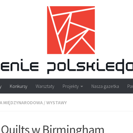
y
Konkursy
Warsztaty
Projekty
Nasza gazetka
Pa
A MIĘDZYNARODOWA
/
WYSTAWY
of Quilts w Birmingham