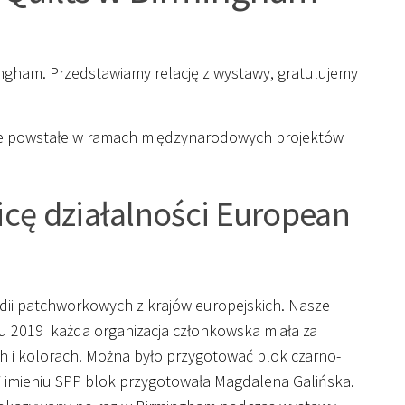
rmingham. Przedstawiamy relację z wystawy, gratulujemy
ace powstałe w ramach międzynarodowych projektów
icę działalności European
ldii patchworkowych z krajów europejskich. Nasze
ku 2019 każda organizacja członkowska miała za
h i kolorach. Można było przygotować blok czarno-
. W imieniu SPP blok przygotowała Magdalena Galińska.