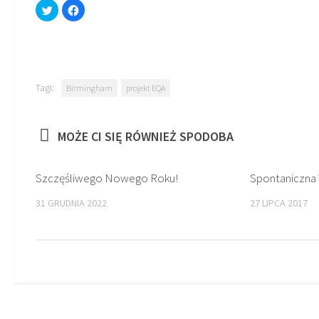
Click
Click
to
to
share
share
on
on
Twitter
Facebook
(Opens
(Opens
in
in
new
new
window)
window)
Tagi:
Birmingham
projekt EQA
MOŻE CI SIĘ RÓWNIEŻ SPODOBA
Szczęśliwego Nowego Roku!
Spontaniczna
31 GRUDNIA 2022
27 LIPCA 2017