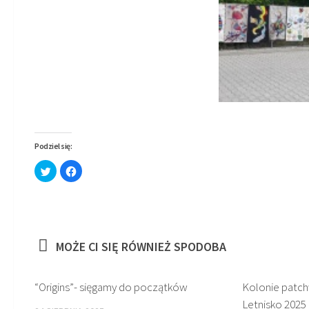
Podziel się:
Click
Click
to
to
share
share
on
on
Twitter
Facebook
(Opens
(Opens
in
in
new
new
window)
window)
MOŻE CI SIĘ RÓWNIEŻ SPODOBA
“Origins”- sięgamy do początków
Kolonie patc
Letnisko 2025