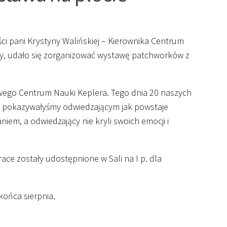
ści pani Krystyny Walińskiej – Kierownika Centrum
y, udało się zorganizować wystawę patchworków z
kowego Centrum Nauki Keplera. Tego dnia 20 naszych
ywo pokazywałyśmy odwiedzającym jak powstaje
iem, a odwiedzający nie kryli swoich emocji i
ce zostały udostępnione w Sali na I p. dla
ońca sierpnia.