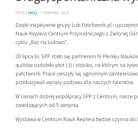
PRZEZ
MAQ
·
7 SIERPNIA 2019
Dzięki inicjatywnie grupy Lub.Patchwork.pl i uprzejmo
Nauk Keplera Centrum Przyrodniczego z Zielonej Gór
cyklu „Raz na ludowo”.
20 lipca br. SPP stało się partnerem IV Pikniku Nau
quiltów ozdobiło płot (:)) i stoisko, na którym na ż
patchwork. Prace cieszyły się ogromnym zainteresowan
przekazywali wyrazy podziwu dla naszych talentów.
W ramach dobrej współpracy SPP z Centrum, nasze pra
zwiedzających od 5 sierpnia.
Wystawa w Centrum Nauk Keplera będzie czynna do k