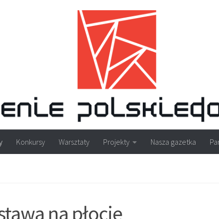
y
Konkursy
Warsztaty
Projekty
Nasza gazetka
Pa
stawa na płocie