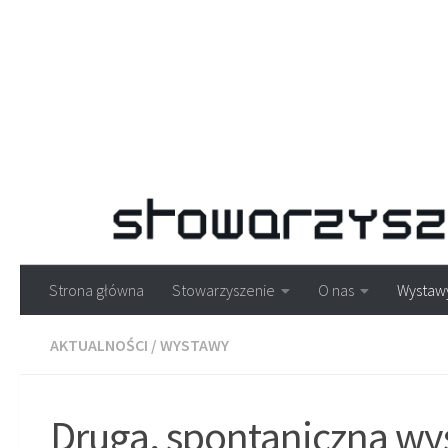
Strona główna
Stowarzyszenie
O nas
Wystaw
AKTUALNOŚCI
/
WYSTAWY
Druga, spontaniczna wy