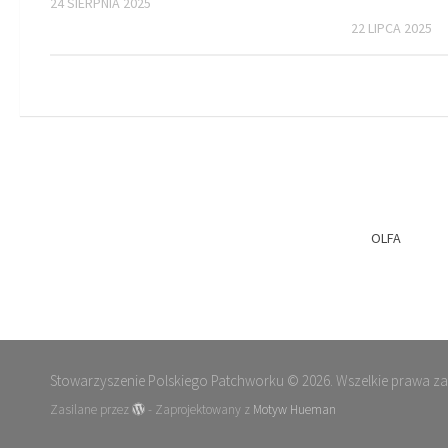
24 SIERPNIA 2025
22 LIPCA 2025
OLFA
Stowarzyszenie Polskiego Patchworku © 2026. Wszelkie prawa z
Zasilane przez
- Zaprojektowany z
Motyw Hueman