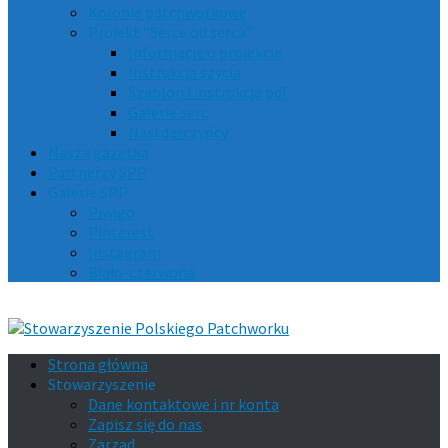
Kolonie patchworkowe
Projekt “Serce od serca”
Informacje o projekcie
Instrukcja szycia
Szablon i instrukcja pdf
Galerie serc
Nasi darczyńcy
Nasza gazetka
Partnerzy SPP
Galerie SPP
Piwigo
Pinterest
Instagram
Biało-czerwona
Strona główna
Stowarzyszenie
Dane kontaktowe i nr konta
Zapisz się do nas
Zarząd