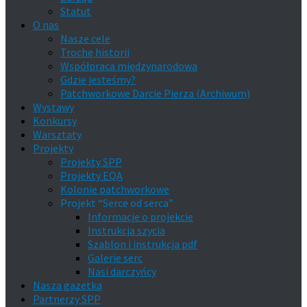
Statut
O nas
Nasze cele
Trochę historii
Współpraca międzynarodowa
Gdzie jesteśmy?
Patchworkowe Darcie Pierza (Archiwum)
Wystawy
Konkursy
Warsztaty
Projekty
Projekty SPP
Projekty EQA
Kolonie patchworkowe
Projekt “Serce od serca”
Informacje o projekcie
Instrukcja szycia
Szablon i instrukcja pdf
Galerie serc
Nasi darczyńcy
Nasza gazetka
Partnerzy SPP