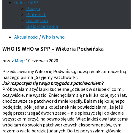
Galerie SPP
Piwigo
Pinterest
Instagram
Biało-czerwona
Aktualności
/
Who is who
WHO IS WHO w SPP – Wiktoria Podwińska
przez
Maq
·
10 czerwca 2020
Przedstawiamy Wiktorię Podwińską, nową redaktor naczelną
naszego pisma „Szyjemy Patchwork”.
Jak rozpoczęła się twoja przygoda z patchworkiem?
Próbowałam szyć łapki kuchenne „dziubek w dziubek” co mi,
oczywiście, nie wyszło. Zniechęciłam się na kilka kolejnych lat,
choć zawsze te patchworki mnie kręciły. Bałam się kolejnego
podejścia, póki jedna z koleżanek nie powiedziała mi, że jeśli
będę przestrzegać dwóch zasad – nie spieszyć się i dokładnie
wszystko mierzyć, na pewno się uda. Więc jakieś dwa lata temu
wróciłam do swoich patchworkowych eksperymentów, tym
razem o wiele bardziej udanych. Do tej pory szyłam głównie