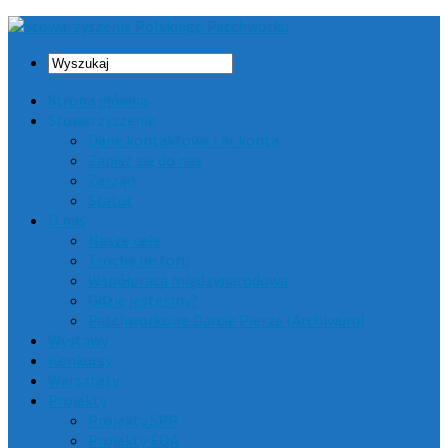
Strona główna
Stowarzyszenie
Dane kontaktowe i nr konta
Zapisz się do nas
Zarząd
Statut
O nas
Nasze cele
Trochę historii
Współpraca międzynarodowa
Gdzie jesteśmy?
Patchworkowe Darcie Pierza (Archiwum)
Wystawy
Konkursy
Warsztaty
Projekty
Projekty SPP
Projekty EQA