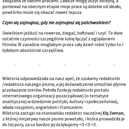
związana ze swoimi pracami. Zawsze mogę uszyć kolejną, a
ponieważ na obecnym etapie moje prace są dalekie od ideału,
powtórka może się okazać nawet lepsza.
Czym się zajmujesz, gdy nie zajmujesz się patchworkiem?
Uwielbiam jeździć na rowerze, biegać, haftować i szyć. Te dwie
ostatnie czynności szczególnie lubię łączyć z oglądaniem
filmów. W zasadzie mogłabym przez cały dzień robić tylko to i
byłabym absolutnie szczęśliwa.
Wiktoria odpowiedziała na nasz apel, że szukamy redaktorki
/redaktora naszego pisma, a jej doświadczenie umożliwi płynne
przekazanie sterów. Pełniła funkcję redaktorki portalu
internetowego organizacji pozarządowej (o tematyce
analitycznej w dziedzinie polityki, kultury i społeczeństwa),
włada rosyjskim, angielskim i francuskim.
Wiktoria zastąpi na stanowisku redaktor naczelnej
Elę Zeman
,
z której inicjatywy nasze pismo powstało, i która prowadziła je
do tej pory, za co bardzo jej dziękujemy <3 <3 <3 .