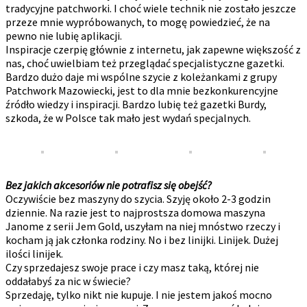
tradycyjne patchworki. I choć wiele technik nie zostało jeszcze
przeze mnie wypróbowanych, to mogę powiedzieć, że na
pewno nie lubię aplikacji.
Inspiracje czerpię głównie z internetu, jak zapewne większość z
nas, choć uwielbiam też przeglądać specjalistyczne gazetki.
Bardzo dużo daje mi wspólne szycie z koleżankami z grupy
Patchwork Mazowiecki, jest to dla mnie bezkonkurencyjne
źródło wiedzy i inspiracji. Bardzo lubię też gazetki Burdy,
szkoda, że w Polsce tak mało jest wydań specjalnych.
Bez jakich akcesoriów nie potrafisz się obejść?
Oczywiście bez maszyny do szycia. Szyję około 2-3 godzin
dziennie. Na razie jest to najprostsza domowa maszyna
Janome z serii Jem Gold, uszyłam na niej mnóstwo rzeczy i
kocham ją jak członka rodziny. No i bez linijki. Linijek. Dużej
ilości linijek.
Czy sprzedajesz swoje prace i czy masz taką, której nie
oddałabyś za nic w świecie?
Sprzedaję, tylko nikt nie kupuje. I nie jestem jakoś mocno