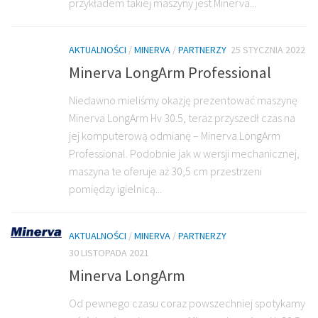
przykładem takiej maszyny jest Minerva...
AKTUALNOŚCI
/
MINERVA
/
PARTNERZY
25 STYCZNIA 2022
Minerva LongArm Professional
Niedawno mieliśmy okazję prezentować maszynę
Minerva LongArm Hv 30.5, teraz przyszedł czas na
jej komputerową odmianę – Minerva LongArm
Professional. Podobnie jak w wersji mechanicznej,
maszyna te oferuje aż 30,5 cm przestrzeni
pomiędzy igielnicą...
AKTUALNOŚCI
/
MINERVA
/
PARTNERZY
30 LISTOPADA 2021
Minerva LongArm
Od pewnego czasu coraz powszechniej spotykamy