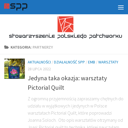
KATEGORIA:
PARTNERZY
AKTUALNOŚCI
/
DZIAŁALNOŚĆ SPP
/
EMB
/
WARSZTATY
28 LIPCA 2022
Jedyna taka okazja: warsztaty
Pictorial Quilt
Z ogromną przyjemnością zapraszamy chętnych do
udziału w wyjątkowych i jedynych w Polsce
warsztatach Pictorial Quilt, które poprowadzi
Joanna Soloch. Oto opis warsztatów otrzymany od
Joasi: Pictorial quilt to technika, której nauczyłam