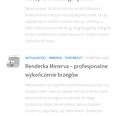
Minerva next 363d to mocna, wszechstronna i
funkcjonalna maszyna w przystępnej cenie. Do jej
największych atutów można zaliczyć solidną, w
pełni metalową konstrukcję, bogatą gamę ściegów
(w tym użytkowych, owerlokowych, elastycznych i
ozdobnych) wraz...
AKTUALNOŚCI
/
MINERVA
/
PARTNERZY
7 KWIETNIA 2022
Renderka Minerva – profesjonalne
wykończenie brzegów
Niezależnie czy szyjemy skomplikowaną pracę czy
zwykły t-shirt, zawsze zależy nam na estetycznym
wykończeniu brzegów materiału. Do tego
pomocna okaże się renderka, zwana również
coverem, kapówką czy interlokiem. Świetnym