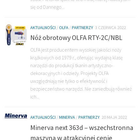
się od Dannego...
AKTUALNOŚCI
/
OLFA
/
PARTNERZY
3 CZERWCA 2022
Nóż obrotowy OLFA RTY-2C/NBL
OLFA jest producentem wysokiej jakości noży
krążkowych od 1979 r., oferując wydajną klasę
narzędzi do produkcji tkanin artystyczno-
dekoracyjnych i odzieży. Projekty OLFA
uwzględniają nie tylko o efektywność i
bezpieczeństwo narzędzi. Nie zaniedbują również
ich...
AKTUALNOŚCI
/
MINERVA
/
PARTNERZY
20 MAJA 2022
Minerva next 363d – wszechstronna
maszyna w atrakcyjnej cenie