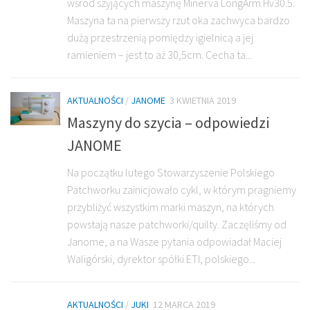
wśród szyjących maszynę Minerva LongArm Hv30.5.
Maszyna ta na pierwszy rzut oka zachwyca bardzo
dużą przestrzenią pomiędzy igielnicą a jej
ramieniem – jest to aż 30,5cm. Cecha ta...
AKTUALNOŚCI
/
JANOME
3 KWIETNIA 2019
Maszyny do szycia – odpowiedzi
JANOME
Na początku lutego Stowarzyszenie Polskiego
Patchworku zainicjowało cykl, w którym pragniemy
przybliżyć wszystkim marki maszyn, na których
powstają nasze patchworki/quilty. Zaczęliśmy od
Janome, a na Wasze pytania odpowiadał Maciej
Waligórski, dyrektor spółki ETI, polskiego...
AKTUALNOŚCI
/
JUKI
12 MARCA 2019