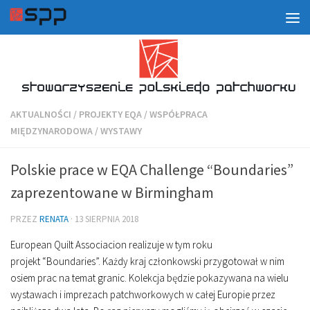
AKTUALNOŚCI
/
PROJEKTY EQA
/
WSPÓŁPRACA
MIĘDZYNARODOWA
/
WYSTAWY
Polskie prace w EQA Challenge “Boundaries”
zaprezentowane w Birmingham
PRZEZ
RENATA
·
13 SIERPNIA 2018
European Quilt Associacion realizuje w tym roku
projekt
“Boundaries”. Każdy kraj członkowski przygotował w nim
osiem prac na temat granic. Kolekcja będzie pokazywana na wielu
wystawach i imprezach patchworkowych w całej Europie przez