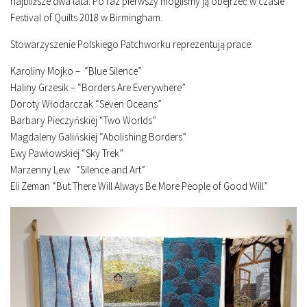
najbliższe dwa lata. Po raz pierwszy mogliśmy ją obejrzeć w czasie
Festival of Quilts 2018 w Birmingham.
Stowarzyszenie Polskiego Patchworku reprezentują prace:
Karoliny Mojko – “Blue Silence”
Haliny Grzesik – “Borders Are Everywhere”
Doroty Włodarczak “Seven Oceans”
Barbary Pieczyńskiej “Two Worlds”
Magdaleny Galińskiej “Abolishing Borders”
Ewy Pawłowskiej “Sky Trek”
Marzenny Lew “Silence and Art”
Eli Zeman “But There Will Always Be More People of Good Will”