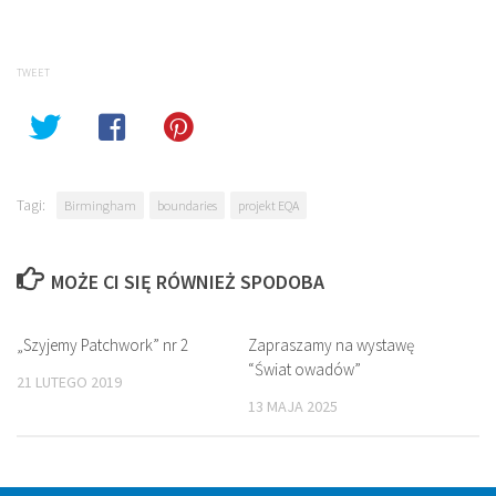
Twitter
Facebook
(Opens
(Opens
in
in
new
new
window)
window)
TWEET
Tagi:
Birmingham
boundaries
projekt EQA
MOŻE CI SIĘ RÓWNIEŻ SPODOBA
„Szyjemy Patchwork” nr 2
Zapraszamy na wystawę
“Świat owadów”
21 LUTEGO 2019
13 MAJA 2025