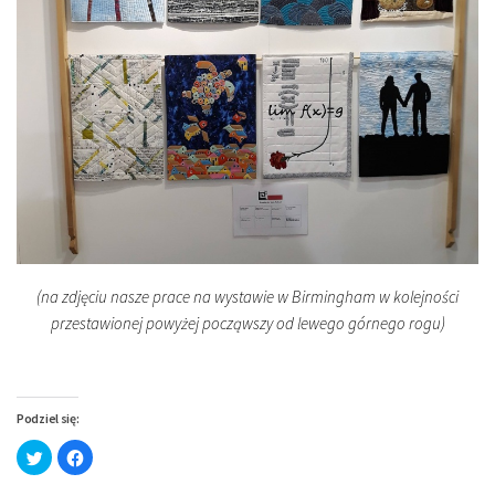
(na zdjęciu nasze prace na wystawie w Birmingham w kolejności
przestawionej powyżej począwszy od lewego górnego rogu)
Podziel się:
Click
Click
to
to
share
share
on
on