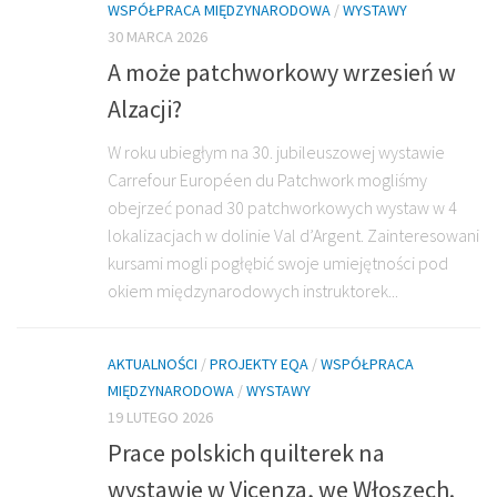
WSPÓŁPRACA MIĘDZYNARODOWA
/
WYSTAWY
30 MARCA 2026
A może patchworkowy wrzesień w
Alzacji?
W roku ubiegłym na 30. jubileuszowej wystawie
Carrefour Européen du Patchwork mogliśmy
obejrzeć ponad 30 patchworkowych wystaw w 4
lokalizacjach w dolinie Val d’Argent. Zainteresowani
kursami mogli pogłębić swoje umiejętności pod
okiem międzynarodowych instruktorek...
AKTUALNOŚCI
/
PROJEKTY EQA
/
WSPÓŁPRACA
MIĘDZYNARODOWA
/
WYSTAWY
19 LUTEGO 2026
Prace polskich quilterek na
wystawie w Vicenza, we Włoszech.