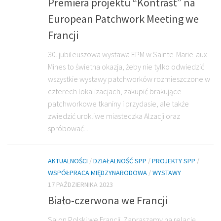
Premiera projektu “Kontrast” na
European Patchwork Meeting we
Francji
30. jubileuszowa wystawa EPM w Sainte-Marie-aux-
Mines to świetna okazja, żeby nie tylko odwiedzić
wszystkie wystawy patchworków rozmieszczone w
czterech lokalizacjach, zakupić brakujące
patchworkowe tkaniny i przydasie, ale także
zwiedzić urokliwe miasteczka Alzacji oraz
spróbować...
AKTUALNOŚCI
/
DZIAŁALNOŚĆ SPP
/
PROJEKTY SPP
/
WSPÓŁPRACA MIĘDZYNARODOWA
/
WYSTAWY
17 PAŹDZIERNIKA 2023
Biało-czerwona we Francji
Salon Polski we Francji. Zapraszamy na relację