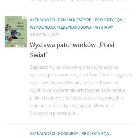
AKTUALNOŚCI
/
DZIAŁALNOŚĆ SPP
/
PROJEKTY EQA
/
WSPÓŁPRACA MIĘDZYNARODOWA
/
WYSTAWY
6 KWIETNIA 2026
Wystawa patchworków „Ptasi
Świat”
Zapraszamy na niezwykłą, międzynarodową
wystawę patchworków „Ptasi Świat”, która zagościła
w sali wystawowej Resursy w Żyrardowie. To
wyjątkowe wydarzenie artystyczne poświęcone
pięknu i różnorodności ptaków uchwyconych w
tkaninie, kolorze i precyzyjnym pikowaniu.
Ekspozycja prezentuje...
AKTUALNOŚCI
/
KONKURSY
/
PROJEKTY EQA
/