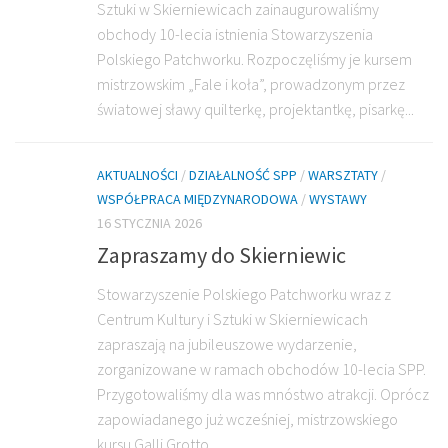
Sztuki w Skierniewicach zainaugurowaliśmy
obchody 10-lecia istnienia Stowarzyszenia
Polskiego Patchworku. Rozpoczęliśmy je kursem
mistrzowskim „Fale i koła”, prowadzonym przez
światowej sławy quilterkę, projektantkę, pisarkę...
AKTUALNOŚCI
/
DZIAŁALNOŚĆ SPP
/
WARSZTATY
/
WSPÓŁPRACA MIĘDZYNARODOWA
/
WYSTAWY
16 STYCZNIA 2026
Zapraszamy do Skierniewic
Stowarzyszenie Polskiego Patchworku wraz z
Centrum Kultury i Sztuki w Skierniewicach
zapraszają na jubileuszowe wydarzenie,
zorganizowane w ramach obchodów 10-lecia SPP.
Przygotowaliśmy dla was mnóstwo atrakcji. Oprócz
zapowiadanego już wcześniej, mistrzowskiego
kursu Galli Grotto...