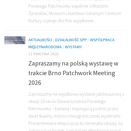
Polskiego Patchworku wspólnie z Miastem
Żyrardów, Muzeum Lniarstwa i lokalnym Centrum
Kultury szykuje dla Was wyjątkowe...
AKTUALNOŚCI
/
DZIAŁALNOŚĆ SPP
/
WSPÓŁPRACA
MIĘDZYNARODOWA
/
WYSTAWY
11 KWIETNIA 2026
Zapraszamy na polską wystawę w
trakcie Brno Patchwork Meeting
2026
Zapraszamy na wyjątkową wystawę jubileuszową z
okazji 10-lecia Stowarzyszenia Polskiego
Patchworku – barwną i inspirującą podróż przez
świat tkaniny, koloru i nieograniczonej wyobraźni.
Prezentowana ekspozycja to niezwykła okazja, by
zobaczyć wybrane, najbardziej efektowne prace...