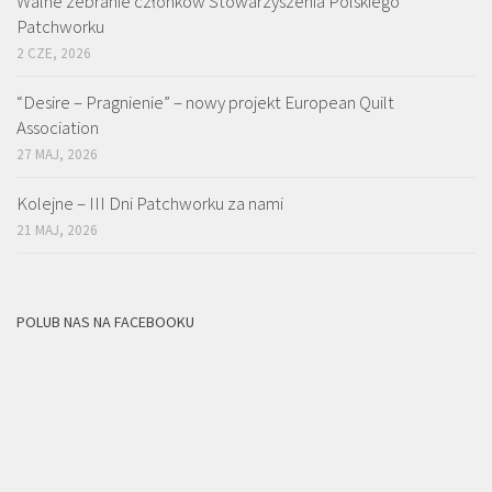
Walne zebranie członków Stowarzyszenia Polskiego
Patchworku
2 CZE, 2026
“Desire – Pragnienie” – nowy projekt European Quilt
Association
27 MAJ, 2026
Kolejne – III Dni Patchworku za nami
21 MAJ, 2026
POLUB NAS NA FACEBOOKU