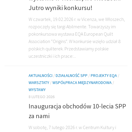
Jutro wyniki konkursu!
W czwartek, 19.02.2026 r. w Vicenza, we Włoszech,
rozpoczęły się targi Abilmente. Towarzyszy im
pokonkursowa wystawa EQA European Quilt
Association “Origins“. W konkursie wzięło udział 8
polskich quilterek. Przedstawiamy polskie
uczestniczki i ich prace:...
AKTUALNOŚCI
/
DZIAŁALNOŚĆ SPP
/
PROJEKTY EQA
/
WARSZTATY
/
WSPÓŁPRACA MIĘDZYNARODOWA
/
WYSTAWY
8 LUTEGO 2026
Inauguracja obchodów 10-lecia SPP
za nami
W sobotę, 7 lutego 2026 r. w Centrum Kultury i