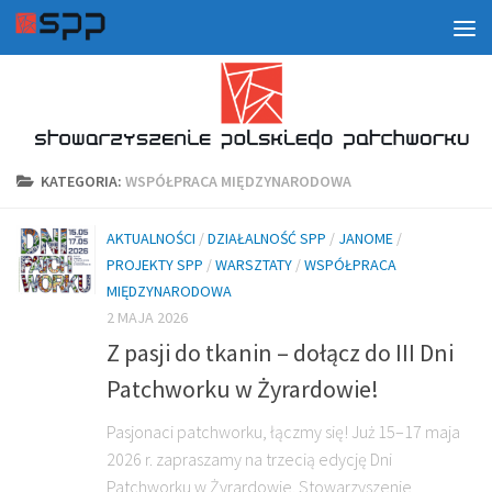
KATEGORIA:
WSPÓŁPRACA MIĘDZYNARODOWA
AKTUALNOŚCI
/
DZIAŁALNOŚĆ SPP
/
JANOME
/
PROJEKTY SPP
/
WARSZTATY
/
WSPÓŁPRACA
MIĘDZYNARODOWA
2 MAJA 2026
Z pasji do tkanin – dołącz do III Dni
Patchworku w Żyrardowie!
Pasjonaci patchworku, łączmy się! Już 15–17 maja
2026 r. zapraszamy na trzecią edycję Dni
Patchworku w Żyrardowie. Stowarzyszenie