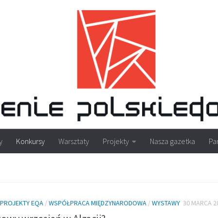
y
Konkursy
Warsztaty
Projekty
Nasza gazetka
Pa
PROJEKTY EQA
/
WSPÓŁPRACA MIĘDZYNARODOWA
/
WYSTAWY
30 MARCA 2