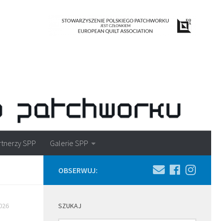
rtnerzy SPP
Galerie SPP
OBSERWUJ:
026
SZUKAJ