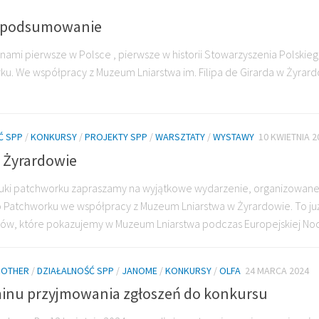
– podsumowanie
nami pierwsze w Polsce , pierwsze w historii Stowarzyszenia Polskie
ku. We współpracy z Muzeum Lniarstwa im. Filipa de Girarda w Żyrard
Ć SPP
/
KONKURSY
/
PROJEKTY SPP
/
WARSZTATY
/
WYSTAWY
10 KWIETNIA 2
 Żyrardowie
tuki patchworku zapraszamy na wyjątkowe wydarzenie, organizowane
 Patchworku we współpracy z Muzeum Lniarstwa w Żyrardowie. To ju
w, które pokazujemy w Muzeum Lniarstwa podczas Europejskiej Nocy
ROTHER
/
DZIAŁALNOŚĆ SPP
/
JANOME
/
KONKURSY
/
OLFA
24 MARCA 2024
minu przyjmowania zgłoszeń do konkursu