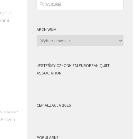
ejrzeć
rsami
ARCHIWUM
Archiwum
JESTEŚMY CZŁONKIEM EUROPEAN QUILT
ASSOCIATION
CEP ALZACJA 2026
chworkowe
sternych
POPULARNE