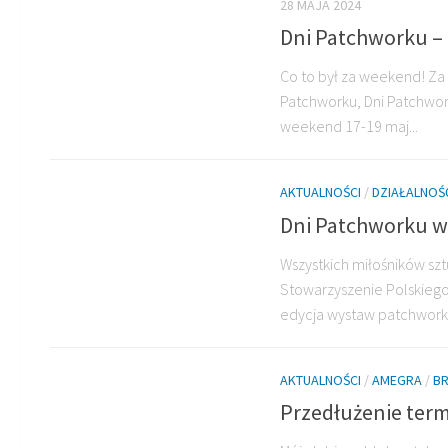
28 MAJA 2024
Dni Patchworku 
Co to był za weekend! Za 
Patchworku, Dni Patchwor
weekend 17-19 maj...
AKTUALNOŚCI
/
DZIAŁALNOŚ
Dni Patchworku w
Wszystkich miłośników sz
Stowarzyszenie Polskiego
edycja wystaw patchworkó
AKTUALNOŚCI
/
AMEGRA
/
B
Przedłużenie ter