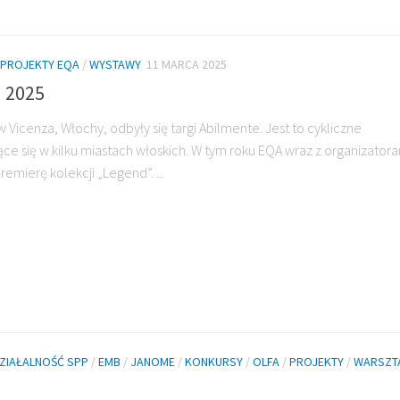
PROJEKTY EQA
/
WYSTAWY
11 MARCA 2025
a 2025
 Vicenza, Włochy, odbyły się targi Abilmente. Jest to cykliczne
e się w kilku miastach włoskich. W tym roku EQA wraz z organizator
mierę kolekcji „Legend”. ...
ZIAŁALNOŚĆ SPP
/
EMB
/
JANOME
/
KONKURSY
/
OLFA
/
PROJEKTY
/
WARSZT