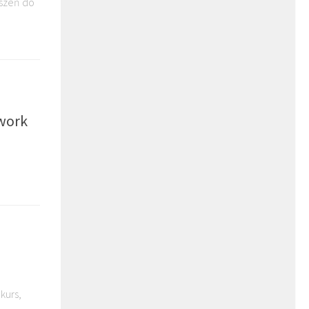
oszeń do
hwork
kurs,