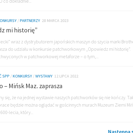
O co dokładnie...
ONKURSY
/
PARTNERZY
28 MARCA 2023
 mi historię”
cki” wraz z dystrybutorem japońskich maszyn do szycia marki Broth
sza do udziału w konkursie patchworkowym „Opowiedz mi historię”.
hwyconych w patchworkowej metaforze – o tym,...
Ć SPP
/
KONKURSY
/
WYSTAWY
12 LIPCA 2022
o – Mińsk Maz. zaprasza
y się, że na jednej wystawie naszych patchworków się nie kończy. Tak 
prace będzie można oglądać w gościnnych murach Muzeum Ziemi Mińs
00-lecia, który...
Następna s