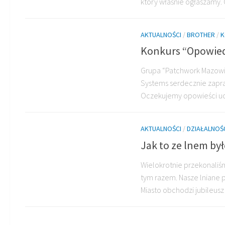
który właśnie ogłaszamy. 
AKTUALNOŚCI
/
BROTHER
/
K
Konkurs “Opowiedz
Grupa “Patchwork Mazowie
Systems serdecznie zapra
Oczekujemy opowieści uc
AKTUALNOŚCI
/
DZIAŁALNOŚ
Jak to ze lnem był
Wielokrotnie przekonaliśm
tym razem. Nasze lniane 
Miasto obchodzi jubileusz 6