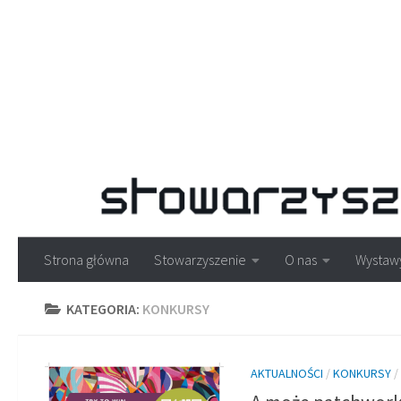
Strona główna
Stowarzyszenie
O nas
Wystaw
KATEGORIA:
KONKURSY
AKTUALNOŚCI
/
KONKURSY
/