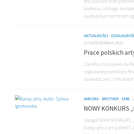
Mój ulubiony blok patchw
konkursu, którego temat
wydłużonym terminem zgła
AKTUALNOŚCI
/
DZIAŁALNOŚ
11 PAŹDZIERNIKA 2023
Prace polskich ar
Carrefour Europeen du Pat
najbardziej prestiżowy fe
doświadczeń z miłośnikami 
AMEGRA
/
BROTHER
/
EMB
/
NOWY KONKURS „M
Uwaga! NOWY KONKURS „Mó
tradycyjny z art quiltem? 