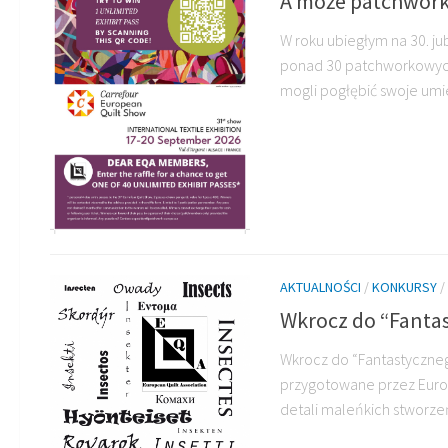
A może patchworko
W roku ubiegłym na 30. j
ponad 30 patchworkowych 
mogli pogłębić swoje umi
AKTUALNOŚCI
/
KONKURSY
/
Wkrocz do “Fanta
Wkrocz do “Fantastyczne
przygotowane przez Europ
detali maleńkich stworzeń,