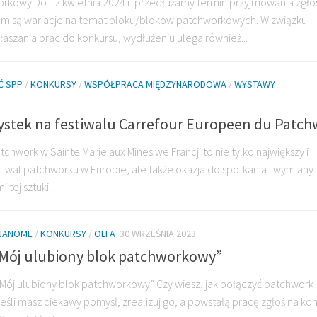
orkowy Do 12 kwietnia 2024 r. przedłużamy termin przyjmowania zgł
em są wariacje na temat bloku/bloków patchworkowych. W związku
szania prac do konkursu, wydłużeniu ulega również...
Ć SPP
/
KONKURSY
/
WSPÓŁPRACA MIĘDZYNARODOWA
/
WYSTAWY
tystek na festiwalu Carrefour Europeen du Patc
chwork w Sainte Marie aux Mines we Francji to nie tylko największy i
stiwal patchworku w Europie, ale także okazja do spotkania i wymiany
tej sztuki...
JANOME
/
KONKURSY
/
OLFA
30 WRZEŚNIA 2023
ój ulubiony blok patchworkowy”
j ulubiony blok patchworkowy” Czy wiesz, jak połączyć patchwork
Jeśli masz ciekawy pomysł, zrealizuj go, a powstałą pracę zgłoś na kon