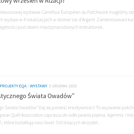
wy wrzesień w Alzacji?
ubileuszowej wystawie Carrefour Européen du Patchwork mogliśmy ob
wystaw w 4 lokalizacjach w dolinie Val d’Argent. Zainteresowani ku
ejętności pod okiem międzynarodowych instruktorek...
PROJEKTY EQA
/
WYSTAWY
5 GRUDNIA 2025
stycznego Świata Owadów”
go Świata Owadów” Daj się ponieść kreatywności! To wyzwanie pat
ean Quilt Association zaprasza do odkrywania piękna, tajemnic i mi
 które kształtują nasz świat. Od lśniących skrzydeł...