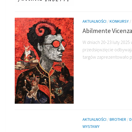
AKTUALNOŚCI
/
KONKURSY
/
Abilmente Vicenz
W dniach 20-23 luty 2025 w
przedsięwzięcie odbywając
targów zaprezentowało pre
AKTUALNOŚCI
/
BROTHER
/
D
WYSTAWY