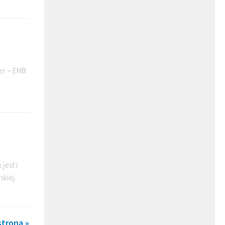
er – EMB
jest i
kiej.
trona »