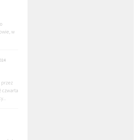
go
owie, w
024
 przez
ż czwarta
...