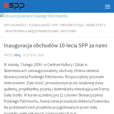
AKTUALNOŚCI
/
DZIAŁALNOŚĆ SPP
/
PROJEKTY EQA
/
WARSZTATY
/
WSPÓŁPRACA MIĘDZYNARODOWA
/
WYSTAWY
Inauguracja obchodów 10-lecia SPP za nami
PRZEZ
MAQ
·
8 LUTEGO 2026
W sobotę, 7 lutego 2026 r. w Centrum Kultury i Sztuki w
Skierniewicach zainaugurowaliśmy obchody 10-lecia istnienia
Stowarzyszenia Polskiego Patchworku. Rozpoczęliśmy je kursem
mistrzowskim „Fale i koła”, prowadzonym przez światowej sławy
quilterkę, projektantkę, pisarkę i dziennikarkę mieszkającą we Francji
Gallę Grotto. W kursie uczestniczyło 11 członkiń Stowarzyszenia
Polskiego Patchworku, tłumaczenie prowadziła Wiktoria Podwińska.
Na podstawie trzech projektów przygotowanych przez Gallę
powstało wiele ciekawych i różnorodnych prac.