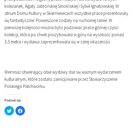
koleżanek, Agaty Jabłońskiej Smolińskiej i Sylwii Ignatowskiej. W
atrium Domu Kultury w Skierniewicach wszystkie prace prezentowały
się fantastycznie. Powieszone zostały na ruchomej ramie. W
pierwszej kolejności można było podziwiać prace górnej części
kolekcji, która po chwili poszybowała w górę na wysokość ponad
3,5 metra i wystawa zaprezentowała się w całej okazałości.
Wernisaż otwierający obie wystawy stał się ważnym wydarzeniem
kulturalnym, które zostało zainicjowane przez Stowarzyszenie
Polskiego Patchworku.
Podziel się:
Click
Click
to
to
share
share
on
on
Twitter
Facebook
(Opens
(Opens
in
in