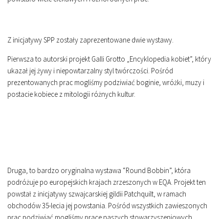
Z inicjatywy SPP zostały zaprezentowane dwie wystawy.
Pierwsza to autorski projekt Galli Grotto „Encyklopedia kobiet”, który
ukazał jej żywy i niepowtarzalny styl twórczości. Pośród
prezentowanych prac mogliśmy podziwiać boginie, wróżki, muzy i
postacie kobiece z mitologii różnych kultur.
Druga, to bardzo oryginalna wystawa “Round Bobbin”, która
podróżuje po europejskich krajach zrzeszonych w EQA. Projekt ten
powstał z inicjatywy szwajcarskiej gildii Patchquilt, w ramach
obchodów 35-lecia jej powstania. Pośród wszystkich zawieszonych
prac podziwiać mogliśmy prace naszych stowarzyszeniowych