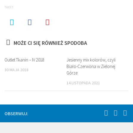
new
new
window)
window)
TWEET
MOŻE CI SIĘ RÓWNIEŻ SPODOBA
Outlet Tkanin – IV 2018
Jesienny mix kolorów, czyli
Biało-Czerwona w Zielonej
30 MAJA 2018
Górze
14 LISTOPADA 2021
OBSERWUJ: