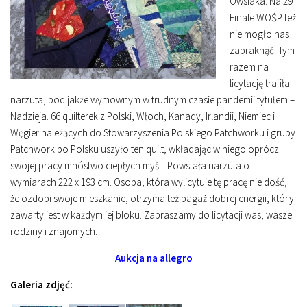
Owsiaka. Na 29
Finale WOŚP też
nie mogło nas
zabraknąć. Tym
razem na
licytację trafiła
narzuta, pod jakże wymownym w trudnym czasie pandemii tytułem –
Nadzieja. 66 quilterek z Polski, Włoch, Kanady, Irlandii, Niemiec i
Węgier należących do Stowarzyszenia Polskiego Patchworku i grupy
Patchwork po Polsku uszyło ten quilt, wkładając w niego oprócz
swojej pracy mnóstwo ciepłych myśli. Powstała narzuta o
wymiarach 222 x 193 cm. Osoba, która wylicytuje tę pracę nie dość,
że ozdobi swoje mieszkanie, otrzyma też bagaż dobrej energii, który
zawarty jest w każdym jej bloku. Zapraszamy do licytacji was, wasze
rodziny i znajomych.
Aukcja na allegro
Galeria zdjęć: