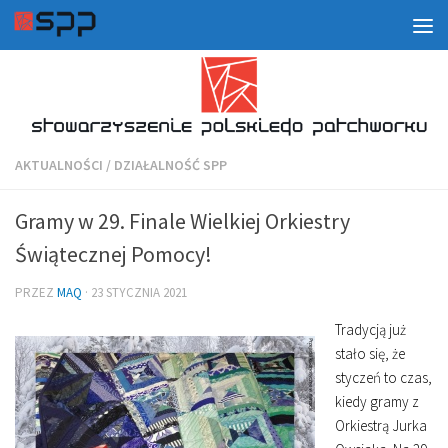
AKTUALNOŚCI
/
DZIAŁALNOŚĆ SPP
Gramy w 29. Finale Wielkiej Orkiestry
Świątecznej Pomocy!
PRZEZ
MAQ
·
23 STYCZNIA 2021
Tradycją już
stało się, że
styczeń to czas,
kiedy gramy z
Orkiestrą Jurka