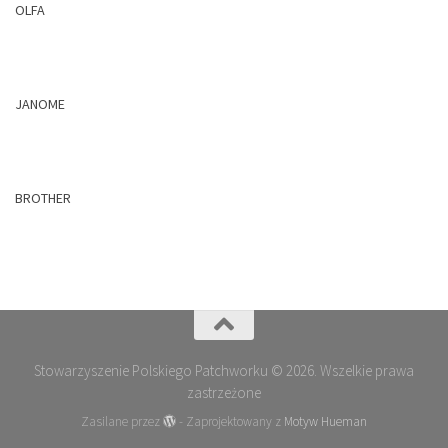
OLFA
JANOME
BROTHER
Stowarzyszenie Polskiego Patchworku © 2026. Wszelkie prawa
zastrzeżone
Zasilane przez
- Zaprojektowany z
Motyw Hueman