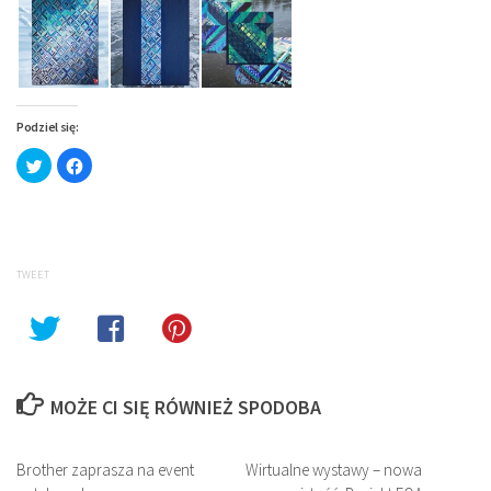
Podziel się:
Click
Click
to
to
share
share
on
on
Twitter
Facebook
(Opens
(Opens
in
in
new
new
window)
window)
TWEET
MOŻE CI SIĘ RÓWNIEŻ SPODOBA
Brother zaprasza na event
Wirtualne wystawy – nowa