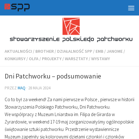
AKTUALNOŚCI
/
BROTHER
/
DZIAŁALNOŚĆ SPP
/
EMB
/
JANOME
/
KONKURSY
/
OLFA
/
PROJEKTY
/
WARSZTATY
/
WYSTAWY
Dni Patchworku – podsumowanie
PRZEZ
MAQ
·
28 MAJA 2024
Co to był za weekend! Za nami pierwsze w Polsce , pierwsze w historii
Stowarzyszenia Polskiego Patchworku, Dni Patchworku.
We współpracy z Muzeum Lniarstwa im. Filipa de Girarda w
Żyrardowie, w weekend 17-19 maj zorganizowałyśmy ogólnopolskie
świętowanie sztuki patchworku. Przestrzenie wystawiennicze
Muzeum zapełniły się kolorowymi dziełami członkiń i członków