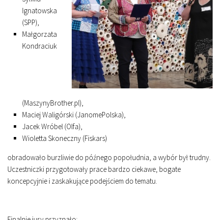
Ignatowska
(SPP),
Małgorzata
Kondraciuk
(MaszynyBrother.pl),
Maciej Waligórski (JanomePolska),
Jacek Wróbel (Olfa),
Wioletta Skoneczny (Fiskars)
obradowało burzliwie do późnego popołudnia, a wybór był trudny.
Uczestniczki przygotowały prace bardzo ciekawe, bogate
koncepcyjnie i zaskakujące podejściem do tematu.
Finalnie jury przyznało: