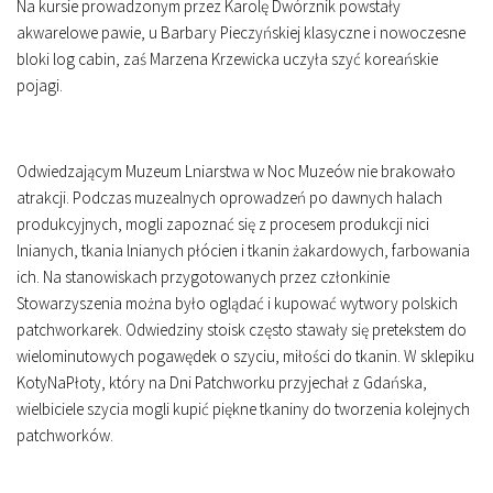
Na kursie prowadzonym przez Karolę Dwórznik powstały
akwarelowe pawie, u Barbary Pieczyńskiej klasyczne i nowoczesne
bloki log cabin, zaś Marzena Krzewicka uczyła szyć koreańskie
pojagi.
Odwiedzającym Muzeum Lniarstwa w Noc Muzeów nie brakowało
atrakcji. Podczas muzealnych oprowadzeń po dawnych halach
produkcyjnych, mogli zapoznać się z procesem produkcji nici
lnianych, tkania lnianych płócien i tkanin żakardowych, farbowania
ich. Na stanowiskach przygotowanych przez członkinie
Stowarzyszenia można było oglądać i kupować wytwory polskich
patchworkarek. Odwiedziny stoisk często stawały się pretekstem do
wielominutowych pogawędek o szyciu, miłości do tkanin. W sklepiku
KotyNaPłoty, który na Dni Patchworku przyjechał z Gdańska,
wielbiciele szycia mogli kupić piękne tkaniny do tworzenia kolejnych
patchworków.