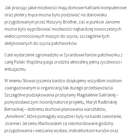
Jak pracują i jakie możliwości mają domowe hafciarki komputerowe
oraz plotery tnące można było podziwiać na stanowisku
przygotowanym przez Maszyny Brother, zaś w punkcie Janome
można było wypróbować możliwości najbardziej nowoczesnych
wieloczynnościowych maszyn do szycia, szczególnie tych
dedykowanych do szycia patchworków.
Całe wydarzenie zgromadziło w Żyrardowie fanów patchworku z
całej Polski. Wspólna pasja zrodziła atmosferę pełną życzliwości i
entuzjazmu.
W imieniu Stowarzyszenia bardzo dziękujemy wszystkim osobom
zaangażowanym w organizację tak dużego przedsięwzięcia.
Szczególne podziękowania przesyłamy Magdalenie Galińskiej –
pomysłodawczyni i koordynatorce projektu, Maryli Radlińskiej
Bernackiej – dobremu duchowi planowania warsztatów,
„Aniołkom”, które pomagały wszędzie i były na każde zawołanie,
Joannie i Jerzemu Machowskim za niezmordowane godziny
przygotowania i wieszania wystaw, instruktorkom kursów oraz