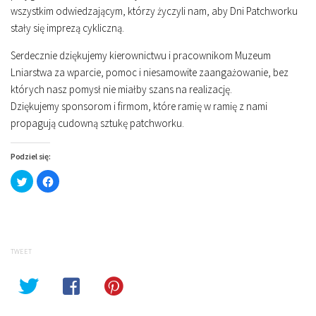
wszystkim odwiedzającym, którzy życzyli nam, aby Dni Patchworku
stały się imprezą cykliczną.
Serdecznie dziękujemy kierownictwu i pracownikom Muzeum
Lniarstwa za wparcie, pomoc i niesamowite zaangażowanie, bez
których nasz pomysł nie miałby szans na realizację.
Dziękujemy sponsorom i firmom, które ramię w ramię z nami
propagują cudowną sztukę patchworku.
Podziel się:
Click
Click
to
to
share
share
on
on
Twitter
Facebook
(Opens
(Opens
in
in
new
new
window)
window)
TWEET