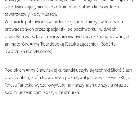
się odwiedzającymi i uczestnikami warsztatów i kursów, które
towarzyszyły Nocy Muzeów.
Wielbiciele patchworków mieli okazje uczestniczyć w 6 kursach
prowadzonych przez specjalistki od patchworku i w dwóch
otwartych warsztatach zorganizowanych przez zaangażowanych
animatorów: Annę Twardowską (Sztuka Łączenia) i Roberta
Dwórznika (KotyNaPłoty)
Pod okiem Anny Sławińskiej kursantki uczyły się techniki Stich&Slash
oraz confetti, Zofia Nowobilska pokazywał jak uszyć serwetę 3D, a
Teresa Tarlecka wyczarowywała na maszynach do szycia wraz ze
swoimi uczennicami koszyki ze sznurka.