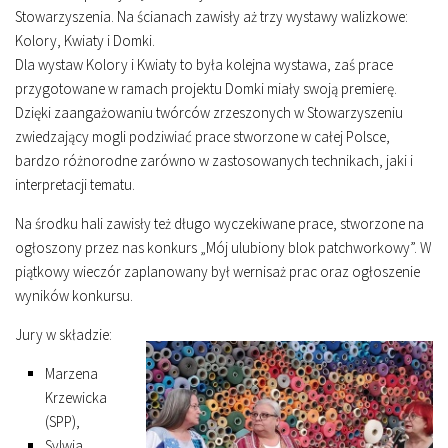
Stowarzyszenia. Na ścianach zawisły aż trzy wystawy walizkowe:
Kolory, Kwiaty i Domki.
Dla wystaw Kolory i Kwiaty to była kolejna wystawa, zaś prace
przygotowane w ramach projektu Domki miały swoją premierę.
Dzięki zaangażowaniu twórców zrzeszonych w Stowarzyszeniu
zwiedzający mogli podziwiać prace stworzone w całej Polsce,
bardzo różnorodne zarówno w zastosowanych technikach, jaki i
interpretacji tematu.
Na środku hali zawisły też długo wyczekiwane prace, stworzone na
ogłoszony przez nas konkurs „Mój ulubiony blok patchworkowy”. W
piątkowy wieczór zaplanowany był wernisaż prac oraz ogłoszenie
wyników konkursu.
Jury w składzie:
Marzena
Krzewicka
(SPP),
Sylwia