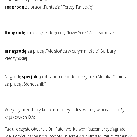
I nagrodę
za pracę „Fantazja” Teresy Tarleckiej
II nagrodę
za pracę „Zakręcony Nowy York” Alicji Sobczak
III nagrodę
za pracę „Tyle słońca w całym mieście” Barbary
Pieczyńskiej
Nagrodę
specjalną
od Janome Polska otrzymała Monika Chmura
za pracę „Słonecznik”
Wszyscy uczestnicy konkursu otrzymali suweniry w postaci noży
krążkowych Olfa.
Tak uroczyste otwarcie Dni Patchworku wernisażem przyciągnęło
wielu gości. Zarówno w sobotę i niedzielę wnętrza Muzeum zapełniły