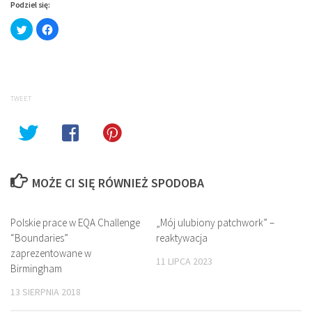
Podziel się:
Click
Click
to
to
share
share
on
on
Twitter
Facebook
(Opens
(Opens
in
in
new
new
window)
window)
TWEET
MOŻE CI SIĘ RÓWNIEŻ SPODOBA
Polskie prace w EQA Challenge
„Mój ulubiony patchwork” –
“Boundaries”
reaktywacja
zaprezentowane w
11 LIPCA 2023
Birmingham
13 SIERPNIA 2018