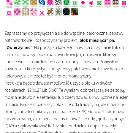
Zapraszamy do przyłączenia się do wspólnej całorocznej zabawy
patchworkowej. Rozpoczynamy projekt
„blok miesiąca” pn.
„Zwierzyniec”
. Na początku każdego miesiąca otrzymacie link do
instrukcji nowego bloku patchworkowego, na uszycie którego
zarezerwujcie sobie trochę czasu w danym miesiącu. Pomyślcie
zawczasu o kolorystyce, bo gotowy patchwork może być bardzo
kolorowy, ale może też być monochromatyczny.
Instrukcja będzie dawała możliwość uszycia bloku w dwóch
rozmiarach: 12”x12” lub 6”x6”. Te wymiary dobrze łączą sie ze sobą,
można je dowolnie zestawiać lub zdecydować się wyłącznie na jeden
rozmiar. Będzie można szyć bloki metodą tradycyjną, ale można też
skorzystać z techniki szycia na papierze (FPP). Gotowe bloki można
łączyć ze sobą, ale można też zastosować metodę „quilt as you go”
(QAYG) czyli wypikować każdy blok oddzielnie i dopiero wtedy
połączyć ze sobą. Opcji jest dużo i każdy na pewno znajdzie