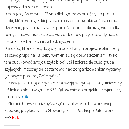
najlepszy dla siebie sposób.
Dlaczego „Zwierzyniec”? Ano dlatego, że wybraliśmy do projektu
bloki, które w angielskiej nazwie niosą ze sobą jakiegoś zwierzaka.
Uwierzcie, jest ich naprawdę sporo. Niektóre bloki mają wręcz kilka
różnych nazw. Instrukcje wszystkich bloków przygotowały nasze
członkinie – bardzo im za to dziękujemy.
Dla osób, które zdecydują się na udział w tym projekcie planujemy
założyć grupę na FB, żeby wymieniać się doświadczeniami i tylko
tam publikować swoje uszyte bloki. Jeśli zbierze się duża grupa
szyjących, możemy się zastanowić nad zorganizowaniem wystawy
gotowych prac ze „Zwierzyńca”.
Pierwszą instrukcję otrzymacie na swoją skrzynkę e-mail, umieścimy
też link do bloku w grupie SPP. Zgłoszenia do projektu przyjmujemy
na adres:
klik
Jeśli chciałabyś / chciałbyś wziąć udział w tej patchworkowej
zabawie, przyłącz się do Stowarzyszenia Polskiego Patchworku
—
>>>
klik