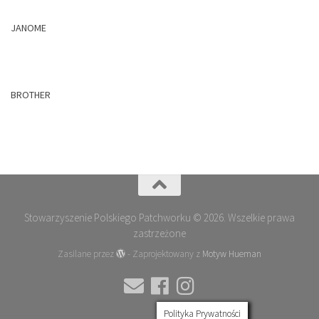
JANOME
BROTHER
Stowarzyszenie Polskiego Patchworku © 2026. Wszelkie prawa
zastrzeżone
Zasilane przez
- Zaprojektowany z
Motyw Hueman
Polityka Prywatności